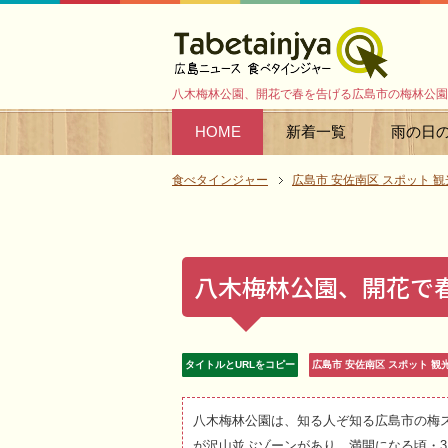
八木梅林公園、開花で春を告げる広島市の梅林公園
HOME
新着一覧
雨の日
食べタインジャー
広島市 安佐南区 スポット 観
八木梅林公園、開花で
タイトルとURLをコピー
広島市 安佐南区 スポット 観
八木梅林公園は、知る人ぞ知る広島市の梅
が沢山並ぶゾーンがあり、満開になる頃・