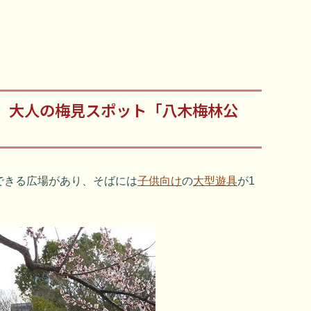
、大人の梅見スポット「八木梅林公
できる広場があり、そばには
子供向け
の
大型遊具
が1