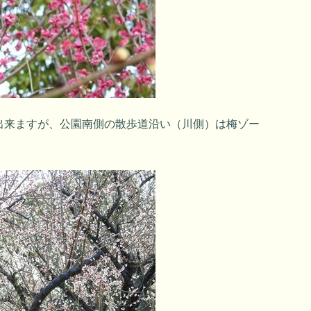
出来ますが、公園南側の散歩道沿い（川側）は梅ゾー