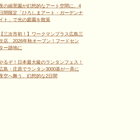
夜の縮景園が幻想的なアート空間に。4
日間限定「ひろしまアート・ガーデンナ
イト」で光の庭園を散策
【三次市初！】ワークマンプラス広島三
次店、2026年秋オープン！フードセン
ター跡地に
やるぞ！日本最大級のランタンフェス！
広島・庄原でランタン3000基が一斉に
夜空へ舞う、幻想的な2日間