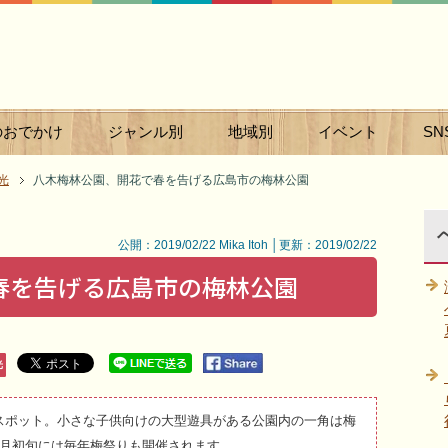
のおでかけ
ジャンル別
地域別
イベント
SN
光
八木梅林公園、開花で春を告げる広島市の梅林公園
公開：2019/02/22 Mika Itoh │更新：2019/02/22
春を告げる広島市の梅林公園
光
スポット。小さな子供向けの大型遊具がある公園内の一角は梅
3月初旬には毎年梅祭りも開催されます。