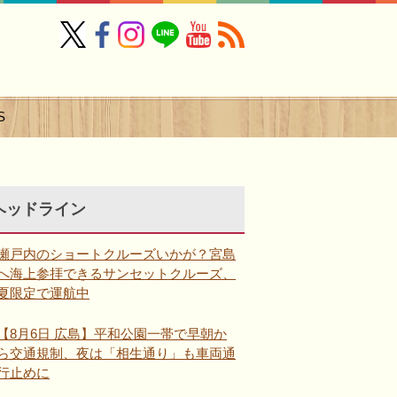
S
ヘッドライン
瀬戸内のショートクルーズいかが？宮島
へ海上参拝できるサンセットクルーズ、
夏限定で運航中
【8月6日 広島】平和公園一帯で早朝か
ら交通規制、夜は「相生通り」も車両通
行止めに