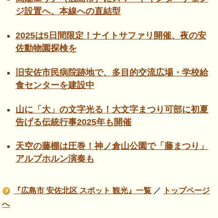
ジ設置へ、本線への直結型
2025は5日間限定！ナイトサファリ開催、夜の安
佐動物園探検を
旧安佐市民病院跡地で、多目的交流広場・学校給
食センターを建設中
山に「大」の文字光る！大文字まつり可部に初夏
告げる伝統行事2025年も開催
天空の藤棚は圧巻！神ノ倉山公園で「藤まつり」
アルプホルン演奏も
『広島市 安佐北区 スポット 観光』一覧
／
トップページ
へ