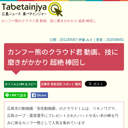
カンフー熊のクラウド君 動画、技に磨きがかかり 超絶 棒回し
公開：2012/05/07 伊藤 みさ │更新：2025/08/01
カンフー熊のクラウド君 動画、技に
磨きがかかり 超絶 棒回し
タイトルとURLをコピー
広島市 安佐北区 スポット 観光
広島市の動物園「安佐動物園」のクラウドくんは、ツキノワグマ。
広島カープ・栗原選手にプレゼントされたバットや太い木の棒を巧
みに操るカンフー熊として人気を集めています