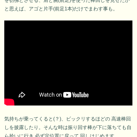
を彷彿とさせる、肩と腕(前足)を使った棒回しを見せたか
と思えば、アゴと片手(前足1本)だけでまわす事も。
気持ちが乗ってくると(？)、ビックリするほどの 高速棒回
しを披露したり。そんな時は振り回す棒が下に落ちても自
ら拾いに行き 必ず定位置に戻って 回しはじめます。