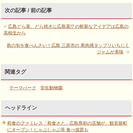
次の記事 / 前の記事
広島どら菜、どら焼きに広島菜!? の斬新なアイデアは広島の
高校生から
島の旬を食べんさい！広島 三原市の 果肉感タップリいちじく
ジャムが美味
関連タグ
テーマパーク
安佐動物園
ヘッドライン
和食のファミレス「和食さと」広島県初の店舗が、観音新町
にオープン！しゃぶしゃぶ等 食べ放題も