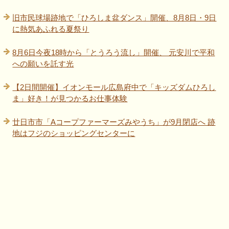
旧市民球場跡地で「ひろしま盆ダンス」開催、8月8日・9日
に熱気あふれる夏祭り
8月6日今夜18時から「とうろう流し」開催、 元安川で平和
への願いを託す光
【2日間開催】イオンモール広島府中で「キッズダムひろし
ま」好き！が見つかるお仕事体験
廿日市市「Aコープファーマーズみやうち」が9月閉店へ 跡
地はフジのショッピングセンターに