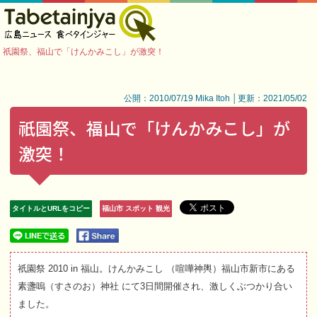
祇園祭、福山で「けんかみこし」が激突！
公開：2010/07/19 Mika Itoh │更新：2021/05/02
祇園祭、福山で「けんかみこし」が
激突！
タイトルとURLをコピー
福山市 スポット 観光
祇園祭 2010 in 福山。けんかみこし （喧嘩神輿）福山市新市にある
素盞嗚（すさのお）神社 にて3日間開催され、激しくぶつかり合い
ました。