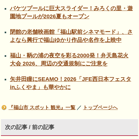
バケツプールに巨大スライダー！みろくの里・遊
園地プールが2026夏もオープン
閉館の老舗映画館「福山駅前シネマモード」、さ
よなら興行で福山ゆかり作品や名作を上映中
福山・鞆の浦の夜空を彩る2000発！弁天島花火
大会 2026、周辺の交通規制にご注意を
矢井田瞳にSEAMO！2026「JFE西日本フェスタ
inふくやま」も華やかに
『福山市 スポット 観光』一覧
／
トップページへ
次の記事 / 前の記事