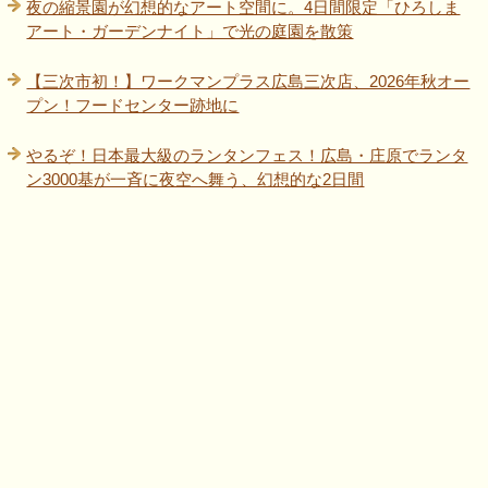
夜の縮景園が幻想的なアート空間に。4日間限定「ひろしま
アート・ガーデンナイト」で光の庭園を散策
【三次市初！】ワークマンプラス広島三次店、2026年秋オー
プン！フードセンター跡地に
やるぞ！日本最大級のランタンフェス！広島・庄原でランタ
ン3000基が一斉に夜空へ舞う、幻想的な2日間