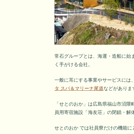
常石グループとは、海運・造船に始
く手がける会社。
一般に耳にする事業やサービスには
タ スパ＆マリーナ尾道
などがありま
「せとのおか」は広島県福山市沼隈
員用寄宿施設「海友荘」の閉鎖・解
せとのおか では社員寮だけの機能