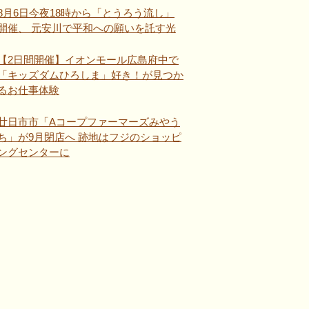
8月6日今夜18時から「とうろう流し」
開催、 元安川で平和への願いを託す光
【2日間開催】イオンモール広島府中で
「キッズダムひろしま」好き！が見つか
るお仕事体験
廿日市市「Aコープファーマーズみやう
ち」が9月閉店へ 跡地はフジのショッピ
ングセンターに