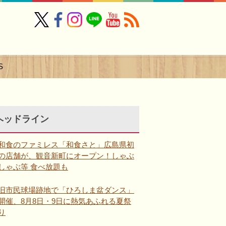
S
ヘッドライン
和食のファミレス「和食さと」広島県初
の店舗が、観音新町にオープン！しゃぶ
しゃぶ等 食べ放題も
旧市民球場跡地で「ひろしま盆ダンス」
開催、8月8日・9日に熱気あふれる夏祭
り