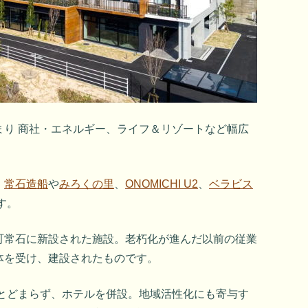
まり 商社・エネルギー、ライフ＆リゾートなど幅広
、
常石造船
や
みろくの里
、
ONOMICHI U2
、
ベラビス
す。
町常石に新設された施設。老朽化が進んだ以前の従業
体を受け、建設されたものです。
にとどまらず、ホテルを併設。地域活性化にも寄与す