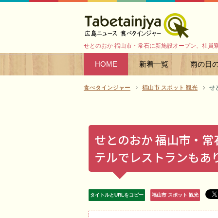
せとのおか 福山市・常石に新施設オープン、社員
HOME
新着一覧
雨の日
食べタインジャー
福山市 スポット 観光
せ
せとのおか 福山市・
テルでレストランもあ
タイトルとURLをコピー
福山市 スポット 観光