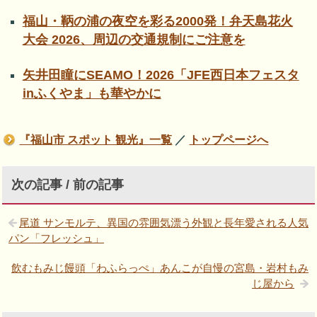
福山・鞆の浦の夜空を彩る2000発！弁天島花火
大会 2026、周辺の交通規制にご注意を
矢井田瞳にSEAMO！2026「JFE西日本フェスタ
inふくやま」も華やかに
『福山市 スポット 観光』一覧
／
トップページへ
次の記事 / 前の記事
尾道 サンモルテ、異国の雰囲気漂う外観と長年愛される人気
パン「フレッシュ」
飲むもみじ饅頭「わふらっぺ」あんこが自慢の宮島・岩村もみ
じ屋から