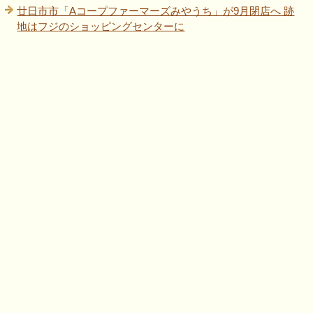
廿日市市「Aコープファーマーズみやうち」が9月閉店へ 跡
地はフジのショッピングセンターに