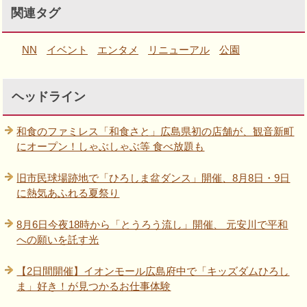
関連タグ
NN
イベント
エンタメ
リニューアル
公園
ヘッドライン
和食のファミレス「和食さと」広島県初の店舗が、観音新町
にオープン！しゃぶしゃぶ等 食べ放題も
旧市民球場跡地で「ひろしま盆ダンス」開催、8月8日・9日
に熱気あふれる夏祭り
8月6日今夜18時から「とうろう流し」開催、 元安川で平和
への願いを託す光
【2日間開催】イオンモール広島府中で「キッズダムひろし
ま」好き！が見つかるお仕事体験