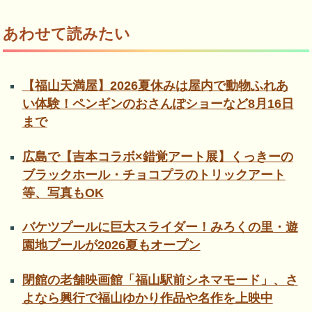
あわせて読みたい
【福山天満屋】2026夏休みは屋内で動物ふれあ
い体験！ペンギンのおさんぽショーなど8月16日
まで
広島で【吉本コラボ×錯覚アート展】くっきーの
ブラックホール・チョコプラのトリックアート
等、写真もOK
バケツプールに巨大スライダー！みろくの里・遊
園地プールが2026夏もオープン
閉館の老舗映画館「福山駅前シネマモード」、さ
よなら興行で福山ゆかり作品や名作を上映中