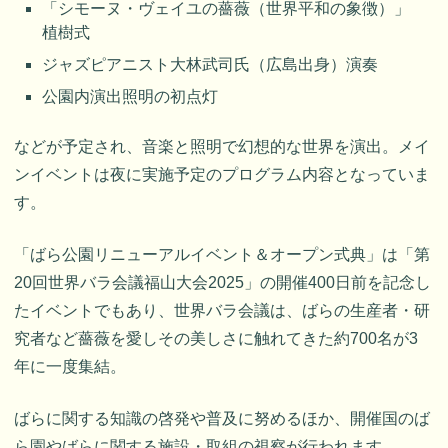
「シモーヌ・ヴェイユの薔薇（世界平和の象徴）」
植樹式
ジャズピアニスト大林武司氏（広島出身）演奏
公園内演出照明の初点灯
などが予定され、音楽と照明で幻想的な世界を演出。メイ
ンイベントは夜に実施予定のプログラム内容となっていま
す。
「ばら公園リニューアルイベント＆オープン式典」は「第
20回世界バラ会議福山大会2025」の開催400日前を記念し
たイベントでもあり、世界バラ会議は、ばらの生産者・研
究者など薔薇を愛しその美しさに触れてきた約700名が3
年に一度集結。
ばらに関する知識の啓発や普及に努めるほか、開催国のば
ら園やばらに関する施設・取組の視察が行われます。