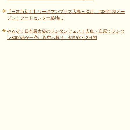
【三次市初！】ワークマンプラス広島三次店、2026年秋オー
プン！フードセンター跡地に
やるぞ！日本最大級のランタンフェス！広島・庄原でランタ
ン3000基が一斉に夜空へ舞う、幻想的な2日間