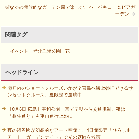
街なかの開放的なガーデン席で楽しむ、バーベキュー＆ビアガ
ーデン
関連タグ
イベント
備北丘陵公園
花
ヘッドライン
瀬戸内のショートクルーズいかが？宮島へ海上参拝できるサ
ンセットクルーズ、夏限定で運航中
【8月6日 広島】平和公園一帯で早朝から交通規制、夜は
「相生通り」も車両通行止めに
夜の縮景園が幻想的なアート空間に。4日間限定「ひろしま
アート・ガーデンナイト」で光の庭園を散策