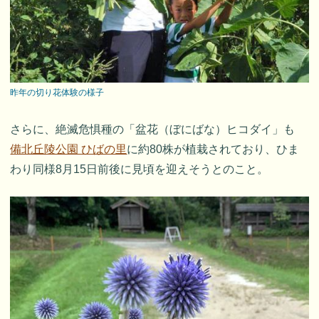
昨年の切り花体験の様子
さらに、絶滅危惧種の「盆花（ぼにばな）ヒコダイ」も
備北丘陵公園 ひばの里
に約80株が植栽されており、ひま
わり同様8月15日前後に見頃を迎えそうとのこと。