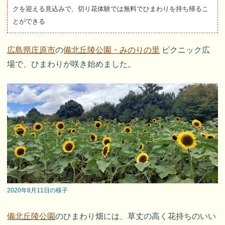
クを迎える見込みで、切り花体験では無料でひまわりを持ち帰るこ
とができる
広島県庄原市
の
備北丘陵公園・みのりの里
ピクニック広
場で、ひまわりが咲き始めました。
2020年8月11日の様子
備北丘陵公園
のひまわり畑には、草丈の高く花持ちのいい