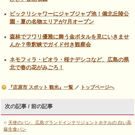
ビックリシャワーにジャブジャブ池！備北丘陵公
園・夏の名物エリアが7月オープン
森林でフワリ優雅に舞う金ボタルを見にいきませ
んか？帝釈峡でガイド付き観察会
ネモフィラ・ビオラ・桜ナデシコなど、広島の県
北で春の花がみごろ！
『庄原市 スポット 観光』一覧
／
トップページへ
次の記事 / 前の記事
天使のパン、広島グランドインテリジェントホテルの 白い高
級生食パン