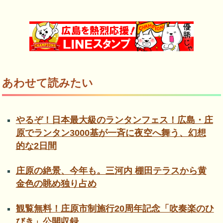
あわせて読みたい
やるぞ！日本最大級のランタンフェス！広島・庄
原でランタン3000基が一斉に夜空へ舞う、幻想
的な2日間
庄原の絶景、今年も。三河内 棚田テラスから黄
金色の眺め独り占め
観覧無料！庄原市制施行20周年記念「吹奏楽のひ
びき」公開収録