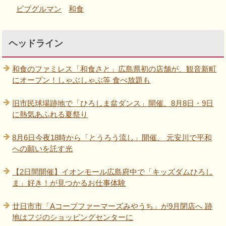
ビブグルマン
和食
ヘッドライン
和食のファミレス「和食さと」広島県初の店舗が、観音新町
にオープン！しゃぶしゃぶ等 食べ放題も
旧市民球場跡地で「ひろしま盆ダンス」開催、8月8日・9日
に熱気あふれる夏祭り
8月6日今夜18時から「とうろう流し」開催、 元安川で平和
への願いを託す光
【2日間開催】イオンモール広島府中で「キッズダムひろし
ま」好き！が見つかるお仕事体験
廿日市市「Aコープファーマーズみやうち」が9月閉店へ 跡
地はフジのショッピングセンターに