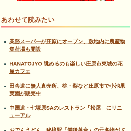
あわせて読みたい
業務スーパーが庄原にオープン、敷地内に農産物
集荷場も開設
HANATOJYO 眺めるのも楽しい庄原市東城の花
屋カフェ
田舎道に無人直売所、桃・梨など庄原市で小池果
実園が販売中
中国道・七塚原SAのレストラン「松屋」にリニ
ューアル
おでんうどん、秘境駅「備後落合」の元名物がド