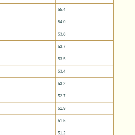
）
55.4
54.0
53.8
53.7
）
53.5
53.4
53.2
）
52.7
）
51.9
）
51.5
）
51.2