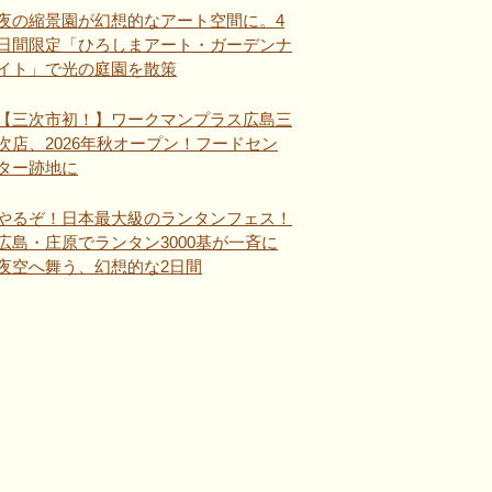
夜の縮景園が幻想的なアート空間に。4
日間限定「ひろしまアート・ガーデンナ
イト」で光の庭園を散策
【三次市初！】ワークマンプラス広島三
次店、2026年秋オープン！フードセン
ター跡地に
やるぞ！日本最大級のランタンフェス！
広島・庄原でランタン3000基が一斉に
夜空へ舞う、幻想的な2日間