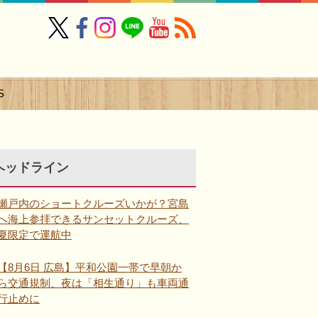
S
ヘッドライン
瀬戸内のショートクルーズいかが？宮島
へ海上参拝できるサンセットクルーズ、
夏限定で運航中
【8月6日 広島】平和公園一帯で早朝か
ら交通規制、夜は「相生通り」も車両通
行止めに