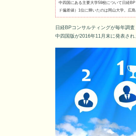
中四国にある主要大学59校について日経B
ド偏差値）1位に輝いたのは岡山大学。広島大
日経BPコンサルティングが毎年調
中四国版が2016年11月末に発表さ