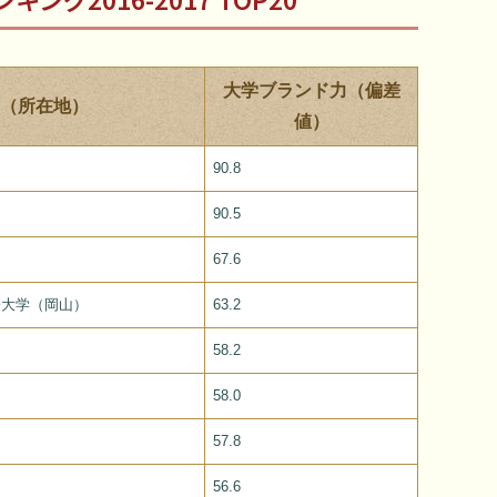
大学ブランド力（偏差
（所在地）
値）
90.8
90.5
67.6
子大学（岡山）
63.2
）
58.2
58.0
）
57.8
56.6