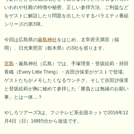
いわれや社殿の特徴や秘密、正しい参拝方法、ご利益など
をゲストに解説したり問題を出したりするバラエティ番組
シリーズの第3弾。
今回は広島県の
厳島神社
をはじめ、太宰府天満宮（福
岡）、日光東照宮（栃木県）の3社を巡ります。
宮島
・厳島神社（広島）では、手塚理美・登坂絵莉・持田
香織（Every Little Thing）・吉田沙保里がゲストで登場。
ゲストたちがメモしたくなるウンチク、そして吉田沙保里
と登坂絵莉が胸に秘めて参拝した「勝負とは無縁のお願い
事」とは一体…？
やしろツアーズ3は、フジテレビ系全国ネットで2016年12
月4日（日）16時5分から放送です。