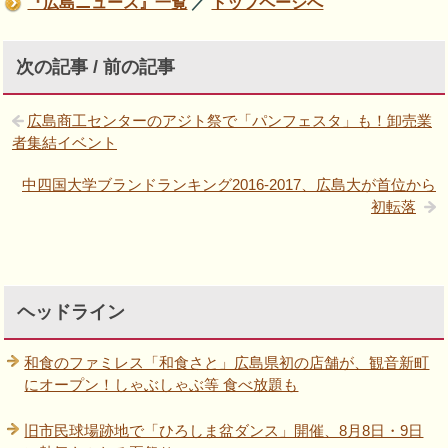
『広島ニュース』一覧
／
トップページへ
次の記事 / 前の記事
広島商工センターのアジト祭で「パンフェスタ」も！卸売業
者集結イベント
中四国大学ブランドランキング2016-2017、広島大が首位から
初転落
ヘッドライン
和食のファミレス「和食さと」広島県初の店舗が、観音新町
にオープン！しゃぶしゃぶ等 食べ放題も
旧市民球場跡地で「ひろしま盆ダンス」開催、8月8日・9日