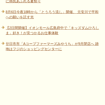
に熱気あふれる夏祭り
8月6日今夜18時から「とうろう流し」開催、 元安川で平和
への願いを託す光
【2日間開催】イオンモール広島府中で「キッズダムひろし
ま」好き！が見つかるお仕事体験
廿日市市「Aコープファーマーズみやうち」が9月閉店へ 跡
地はフジのショッピングセンターに