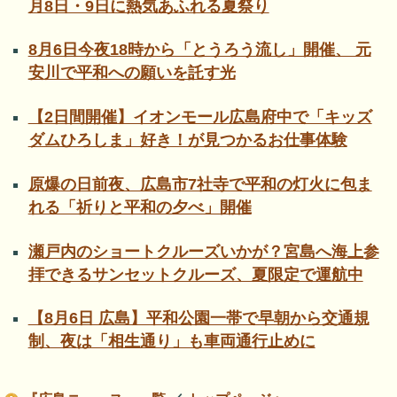
月8日・9日に熱気あふれる夏祭り
8月6日今夜18時から「とうろう流し」開催、 元
安川で平和への願いを託す光
【2日間開催】イオンモール広島府中で「キッズ
ダムひろしま」好き！が見つかるお仕事体験
原爆の日前夜、広島市7社寺で平和の灯火に包ま
れる「祈りと平和の夕べ」開催
瀬戸内のショートクルーズいかが？宮島へ海上参
拝できるサンセットクルーズ、夏限定で運航中
【8月6日 広島】平和公園一帯で早朝から交通規
制、夜は「相生通り」も車両通行止めに