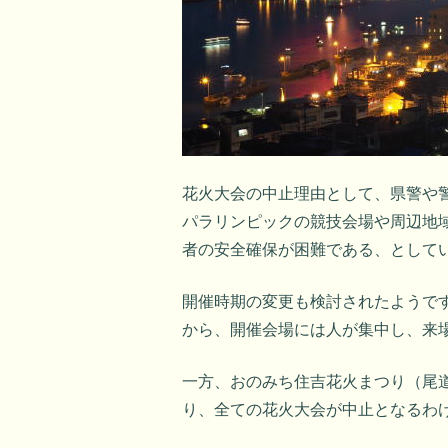
花火大会の中止理由として、県警や警
パラリンピックの競技会場や周辺地
者の安全確保が困難である、として
開催時期の変更も検討されたようで
から、開催会場には人が集中し、来
一方、おのみち住吉花火まつり（尾道
り、全ての花火大会が中止となるわ