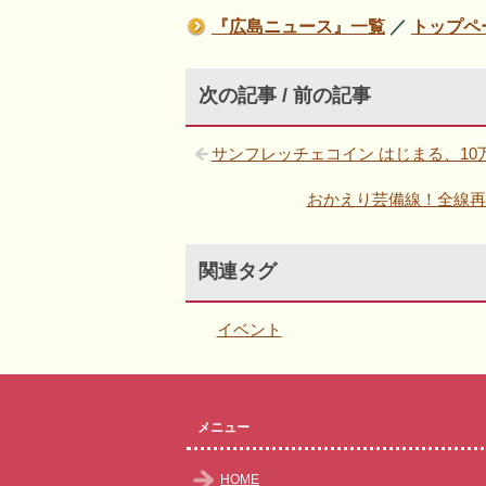
『広島ニュース』一覧
／
トップペ
次の記事 / 前の記事
サンフレッチェコイン はじまる、1
おかえり芸備線！全線再
関連タグ
イベント
メニュー
HOME