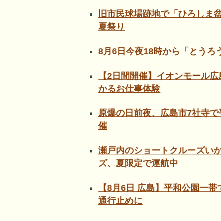
旧市民球場跡地で「ひろしま盆
夏祭り
8月6日今夜18時から「とう
【2日間開催】イオンモール広
かるお仕事体験
原爆の日前夜、広島市7社寺で
催
瀬戸内のショートクルーズい
ズ、夏限定で運航中
【8月6日 広島】平和公園一
通行止めに