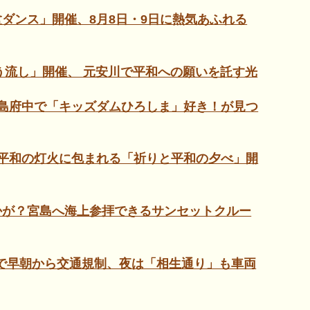
ダンス」開催、8月8日・9日に熱気あふれる
ろう流し」開催、 元安川で平和への願いを託す光
島府中で「キッズダムひろしま」好き！が見つ
平和の灯火に包まれる「祈りと平和の夕べ」開
かが？宮島へ海上参拝できるサンセットクルー
帯で早朝から交通規制、夜は「相生通り」も車両