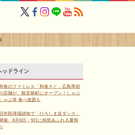
S
ヘッドライン
和食のファミレス「和食さと」広島県初
の店舗が、観音新町にオープン！しゃぶ
しゃぶ等 食べ放題も
旧市民球場跡地で「ひろしま盆ダンス」
開催、8月8日・9日に熱気あふれる夏祭
り