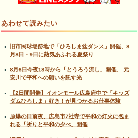
あわせて読みたい
旧市民球場跡地で「ひろしま盆ダンス」開催、8
月8日・9日に熱気あふれる夏祭り
8月6日今夜18時から「とうろう流し」開催、 元
安川で平和への願いを託す光
【2日間開催】イオンモール広島府中で「キッズ
ダムひろしま」好き！が見つかるお仕事体験
原爆の日前夜、広島市7社寺で平和の灯火に包ま
れる「祈りと平和の夕べ」開催