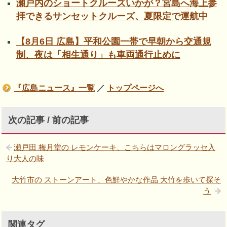
瀬戸内のショートクルーズいかが？宮島へ海上参
拝できるサンセットクルーズ、夏限定で運航中
【8月6日 広島】平和公園一帯で早朝から交通規
制、夜は「相生通り」も車両通行止めに
『広島ニュース』一覧
／
トップページへ
次の記事 / 前の記事
瀬戸田 梅月堂の レモンケーキ、こちらはマロングラッセ入
り大人の味
大竹市の ストーンアート、色鮮やかな作品 大竹を歩いて探そ
う
関連タグ