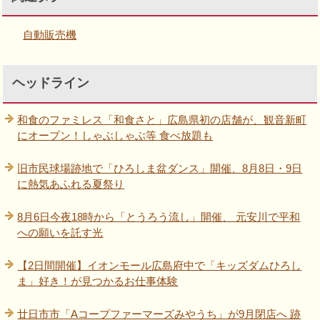
自動販売機
ヘッドライン
和食のファミレス「和食さと」広島県初の店舗が、観音新町
にオープン！しゃぶしゃぶ等 食べ放題も
旧市民球場跡地で「ひろしま盆ダンス」開催、8月8日・9日
に熱気あふれる夏祭り
8月6日今夜18時から「とうろう流し」開催、 元安川で平和
への願いを託す光
【2日間開催】イオンモール広島府中で「キッズダムひろし
ま」好き！が見つかるお仕事体験
廿日市市「Aコープファーマーズみやうち」が9月閉店へ 跡