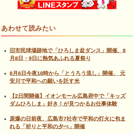
あわせて読みたい
旧市民球場跡地で「ひろしま盆ダンス」開催、8
月8日・9日に熱気あふれる夏祭り
8月6日今夜18時から「とうろう流し」開催、 元
安川で平和への願いを託す光
【2日間開催】イオンモール広島府中で「キッズ
ダムひろしま」好き！が見つかるお仕事体験
原爆の日前夜、広島市7社寺で平和の灯火に包ま
れる「祈りと平和の夕べ」開催