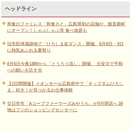
ヘッドライン
和食のファミレス「和食さと」広島県初の店舗が、観音新町
にオープン！しゃぶしゃぶ等 食べ放題も
旧市民球場跡地で「ひろしま盆ダンス」開催、8月8日・9日
に熱気あふれる夏祭り
8月6日今夜18時から「とうろう流し」開催、 元安川で平和
への願いを託す光
【2日間開催】イオンモール広島府中で「キッズダムひろし
ま」好き！が見つかるお仕事体験
廿日市市「Aコープファーマーズみやうち」が9月閉店へ 跡
地はフジのショッピングセンターに