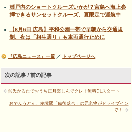
瀬戸内のショートクルーズいかが？宮島へ海上参
拝できるサンセットクルーズ、夏限定で運航中
【8月6日 広島】平和公園一帯で早朝から交通規
制、夜は「相生通り」も車両通行止めに
『広島ニュース』一覧
／
トップページへ
次の記事 / 前の記事
呉氏かるたでおうち正月楽しんでクレ！無料DLスタート
おでんうどん、秘境駅「備後落合」の元名物がドライブイン
で！