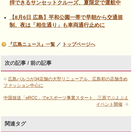
拝できるサンセットクルーズ、夏限定で運航中
【8月6日 広島】平和公園一帯で早朝から交通規
制、夜は「相生通り」も車両通行止めに
『広島ニュース』一覧
／
トップページへ
次の記事 / 前の記事
広島パルコが34店舗の大型リニューアル、広島初の店舗含め
ファッション中心に
中国放送「eRCC」でeスポーツ事業スタート、三原でぷよぷよ
イベント開催
関連タグ