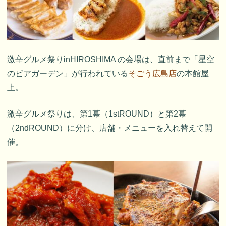
激辛グルメ祭りinHIROSHIMA の会場は、直前まで「星空
のビアガーデン」が行われている
そごう広島店
の本館屋
上。
激辛グルメ祭りは、第1幕（1stROUND）と第2幕
（2ndROUND）に分け、店舗・メニューを入れ替えて開
催。