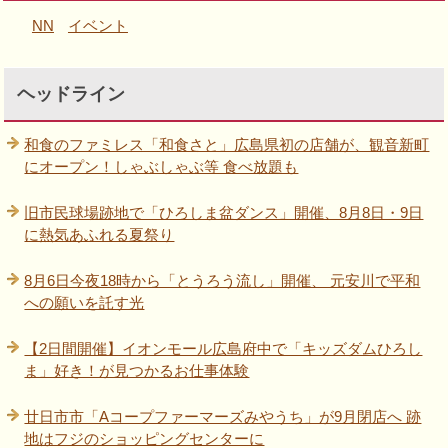
NN
イベント
ヘッドライン
和食のファミレス「和食さと」広島県初の店舗が、観音新町
にオープン！しゃぶしゃぶ等 食べ放題も
旧市民球場跡地で「ひろしま盆ダンス」開催、8月8日・9日
に熱気あふれる夏祭り
8月6日今夜18時から「とうろう流し」開催、 元安川で平和
への願いを託す光
【2日間開催】イオンモール広島府中で「キッズダムひろし
ま」好き！が見つかるお仕事体験
廿日市市「Aコープファーマーズみやうち」が9月閉店へ 跡
地はフジのショッピングセンターに