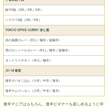
餃子6粒（0辛／3辛／5辛）
シウマイ6粒（0辛／5辛）
TOKYO SPICE CURRY 赤と黒
赤の薬膳カレー（辛口／極辛／超極辛）
黒のカシミールカレー（辛口／極辛／超極辛）
タンドリーチキン（辛口／極辛）
ガパオ食堂
激辛ガパオごはん（小辛／中辛／激辛）
激辛ヤムウンセン（小辛／中辛／激辛）
激辛マニアはもちろん、激辛ビギナーも楽しめるように辛