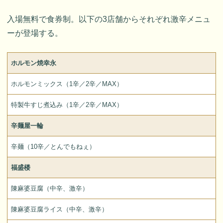
入場無料で食券制。以下の3店舗からそれぞれ激辛メニュ
ーが登場する。
ホルモン焼幸永
ホルモンミックス（1辛／2辛／MAX）
特製牛すじ煮込み（1辛／2辛／MAX）
辛麺屋一輪
辛麺（10辛／とんでもねぇ）
福盛楼
陳麻婆豆腐（中辛、激辛）
陳麻婆豆腐ライス（中辛、激辛）