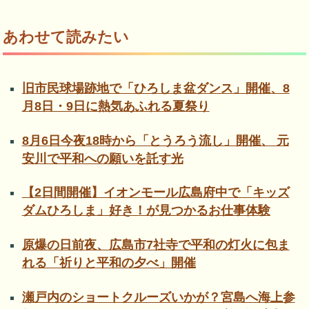
あわせて読みたい
旧市民球場跡地で「ひろしま盆ダンス」開催、8
月8日・9日に熱気あふれる夏祭り
8月6日今夜18時から「とうろう流し」開催、 元
安川で平和への願いを託す光
【2日間開催】イオンモール広島府中で「キッズ
ダムひろしま」好き！が見つかるお仕事体験
原爆の日前夜、広島市7社寺で平和の灯火に包ま
れる「祈りと平和の夕べ」開催
瀬戸内のショートクルーズいかが？宮島へ海上参