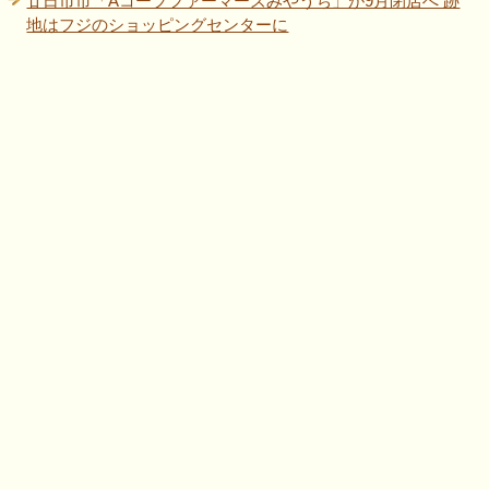
廿日市市「Aコープファーマーズみやうち」が9月閉店へ 跡
地はフジのショッピングセンターに