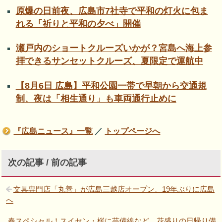
原爆の日前夜、広島市7社寺で平和の灯火に包ま
れる「祈りと平和の夕べ」開催
瀬戸内のショートクルーズいかが？宮島へ海上参
拝できるサンセットクルーズ、夏限定で運航中
【8月6日 広島】平和公園一帯で早朝から交通規
制、夜は「相生通り」も車両通行止めに
『広島ニュース』一覧
／
トップページへ
次の記事 / 前の記事
文具専門店「丸善」が広島三越店オープン、19年ぶりに広島
へ
春スペシャル！スイセン・桜に芸備線など、花盛りの日帰り備