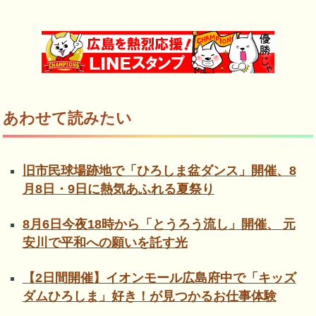
あわせて読みたい
旧市民球場跡地で「ひろしま盆ダンス」開催、8
月8日・9日に熱気あふれる夏祭り
8月6日今夜18時から「とうろう流し」開催、 元
安川で平和への願いを託す光
【2日間開催】イオンモール広島府中で「キッズ
ダムひろしま」好き！が見つかるお仕事体験