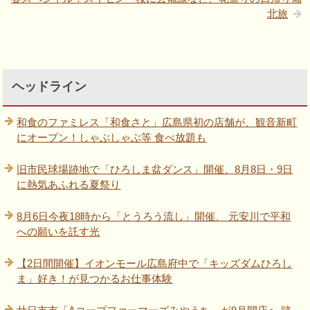
北旅
ヘッドライン
和食のファミレス「和食さと」広島県初の店舗が、観音新町
にオープン！しゃぶしゃぶ等 食べ放題も
旧市民球場跡地で「ひろしま盆ダンス」開催、8月8日・9日
に熱気あふれる夏祭り
8月6日今夜18時から「とうろう流し」開催、 元安川で平和
への願いを託す光
【2日間開催】イオンモール広島府中で「キッズダムひろし
ま」好き！が見つかるお仕事体験