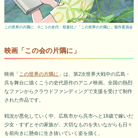
この世界の片隅に ©こうの史代・双葉社／「この世界の片隅に」製作委員会
映画「この会の片隅に」
映画「
この世界の片隅に
」は、第2次世界大戦中の広島・
呉を舞台に描くこうの史代原作のアニメ映画。全国の熱烈
なファンからクラウドファンディングで支援を受けて制作
された作品です。
戦況が悪化していく中、広島市から呉市へと18歳で嫁いだ
少女・すずとその家族が、大切なものを失いながらも日々
を前向きに懸命に生き抜いていく姿を描く。