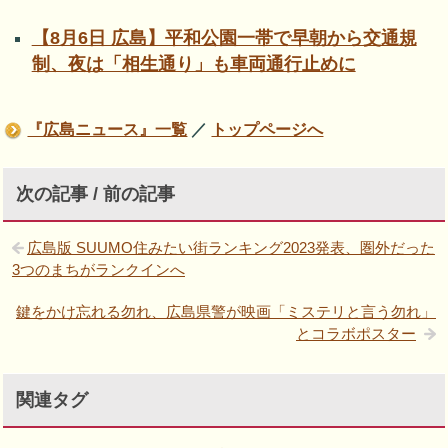
【8月6日 広島】平和公園一帯で早朝から交通規
制、夜は「相生通り」も車両通行止めに
『広島ニュース』一覧
／
トップページへ
次の記事 / 前の記事
広島版 SUUMO住みたい街ランキング2023発表、圏外だった
3つのまちがランクインへ
鍵をかけ忘れる勿れ、広島県警が映画「ミステリと言う勿れ」
とコラボポスター
関連タグ