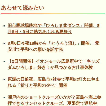
あわせて読みたい
旧市民球場跡地で「ひろしま盆ダンス」開催、8
月8日・9日に熱気あふれる夏祭り
8月6日今夜18時から「とうろう流し」開催、 元
安川で平和への願いを託す光
【2日間開催】イオンモール広島府中で「キッズ
ダムひろしま」好き！が見つかるお仕事体験
原爆の日前夜、広島市7社寺で平和の灯火に包ま
れる「祈りと平和の夕べ」開催
瀬戸内のショートクルーズいかが？宮島へ海上参
拝できるサンセットクルーズ、夏限定で運航中