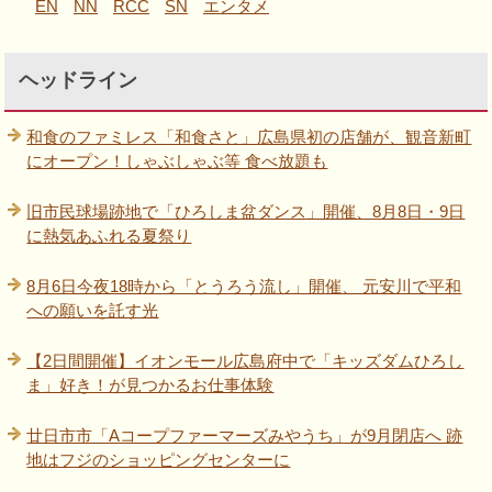
EN
NN
RCC
SN
エンタメ
ヘッドライン
和食のファミレス「和食さと」広島県初の店舗が、観音新町
にオープン！しゃぶしゃぶ等 食べ放題も
旧市民球場跡地で「ひろしま盆ダンス」開催、8月8日・9日
に熱気あふれる夏祭り
8月6日今夜18時から「とうろう流し」開催、 元安川で平和
への願いを託す光
【2日間開催】イオンモール広島府中で「キッズダムひろし
ま」好き！が見つかるお仕事体験
廿日市市「Aコープファーマーズみやうち」が9月閉店へ 跡
地はフジのショッピングセンターに