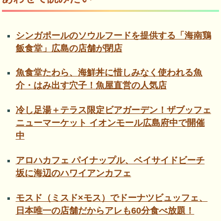
シンガポールのソウルフードを提供する「海南鶏
飯食堂」広島の店舗が閉店
魚食堂たわら、海鮮丼に惜しみなく使われる魚
介・はみ出す穴子！魚屋直営の人気店
冷し足湯＋テラス限定ビアガーデン！ザブッフェ
ニューマーケット イオンモール広島府中で開催
中
アロハカフェ パイナップル、ベイサイドビーチ
坂に海辺のハワイアンカフェ
モスド（ミスド×モス）でドーナツビュッフェ、
日本唯一の店舗だからアレも60分食べ放題！