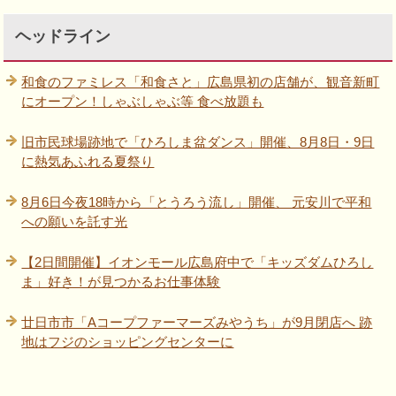
ヘッドライン
和食のファミレス「和食さと」広島県初の店舗が、観音新町
にオープン！しゃぶしゃぶ等 食べ放題も
旧市民球場跡地で「ひろしま盆ダンス」開催、8月8日・9日
に熱気あふれる夏祭り
8月6日今夜18時から「とうろう流し」開催、 元安川で平和
への願いを託す光
【2日間開催】イオンモール広島府中で「キッズダムひろし
ま」好き！が見つかるお仕事体験
廿日市市「Aコープファーマーズみやうち」が9月閉店へ 跡
地はフジのショッピングセンターに