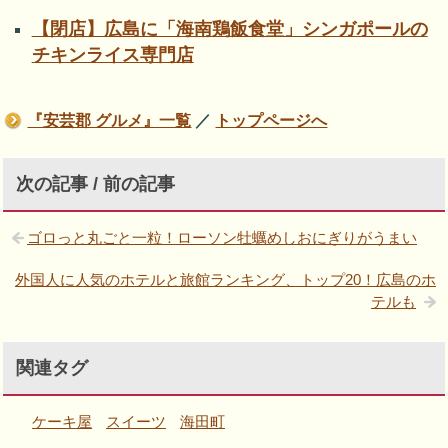
【閉店】広島に「海南鶏飯食堂」シンガポールの
チキンライス専門店
『安芸郡 グルメ』一覧
／
トップページへ
次の記事 / 前の記事
ゴロっと丸ごと一粒！ローソン牡蠣めしおにぎりがうまい
外国人に人気のホテルと旅館ランキング、トップ20！広島のホ
テルも
関連タグ
ケーキ屋
スイーツ
海田町