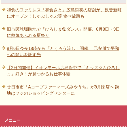
和食のファミレス「和食さと」広島県初の店舗が、観音新町
にオープン！しゃぶしゃぶ等 食べ放題も
旧市民球場跡地で「ひろしま盆ダンス」開催、8月8日・9日
に熱気あふれる夏祭り
8月6日今夜18時から「とうろう流し」開催、 元安川で平和
への願いを託す光
【2日間開催】イオンモール広島府中で「キッズダムひろし
ま」好き！が見つかるお仕事体験
廿日市市「Aコープファーマーズみやうち」が9月閉店へ 跡
地はフジのショッピングセンターに
メニュー