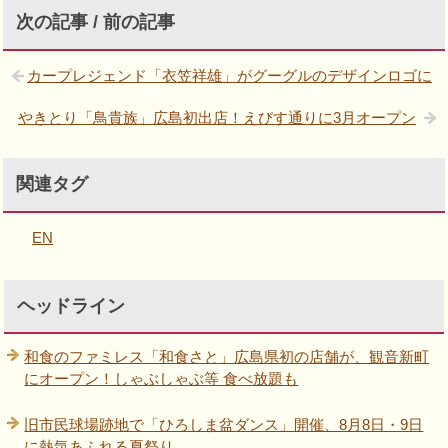
次の記事 / 前の記事
カープレジェンド「衣笠祥雄」がグーグルのデザインロゴに
やきとり「鳥貴族」広島初出店！えびす通りに3月オープン
関連タグ
EN
ヘッドライン
和食のファミレス「和食さと」広島県初の店舗が、観音新町
にオープン！しゃぶしゃぶ等 食べ放題も
旧市民球場跡地で「ひろしま盆ダンス」開催、8月8日・9日
に熱気あふれる夏祭り