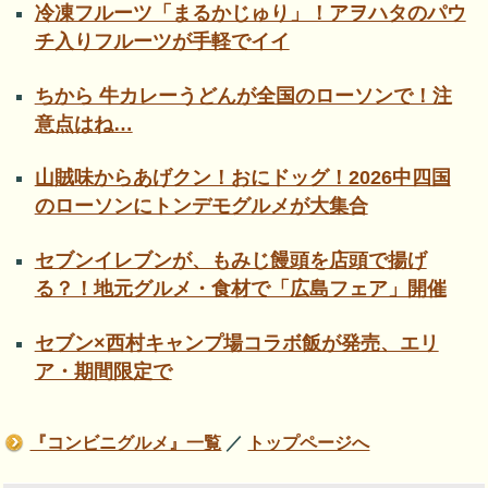
冷凍フルーツ「まるかじゅり」！アヲハタのパウ
チ入りフルーツが手軽でイイ
ちから 牛カレーうどんが全国のローソンで！注
意点はね…
山賊味からあげクン！おにドッグ！2026中四国
のローソンにトンデモグルメが大集合
セブンイレブンが、もみじ饅頭を店頭で揚げ
る？！地元グルメ・食材で「広島フェア」開催
セブン×西村キャンプ場コラボ飯が発売、エリ
ア・期間限定で
『コンビニグルメ』一覧
／
トップページへ