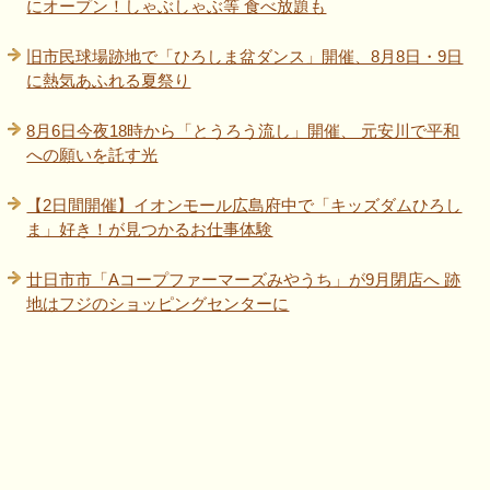
にオープン！しゃぶしゃぶ等 食べ放題も
旧市民球場跡地で「ひろしま盆ダンス」開催、8月8日・9日
に熱気あふれる夏祭り
8月6日今夜18時から「とうろう流し」開催、 元安川で平和
への願いを託す光
【2日間開催】イオンモール広島府中で「キッズダムひろし
ま」好き！が見つかるお仕事体験
廿日市市「Aコープファーマーズみやうち」が9月閉店へ 跡
地はフジのショッピングセンターに