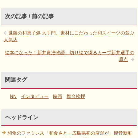
次の記事 / 前の記事
世羅の和菓子処 大手門、素材にこだわった和スイーツの並ぶ
人気店
絵本になった！新井貴浩物語、切り絵で綴るカープ新井選手の
原点
関連タグ
NN
インタビュー
映画
舞台挨拶
ヘッドライン
和食のファミレス「和食さと」広島県初の店舗が、観音新町