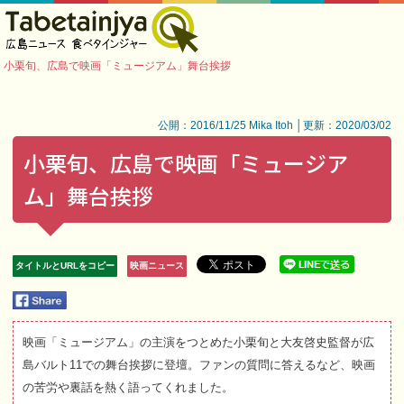
小栗旬、広島で映画「ミュージアム」舞台挨拶
公開：2016/11/25 Mika Itoh │更新：2020/03/02
小栗旬、広島で映画「ミュージア
ム」舞台挨拶
タイトルとURLをコピー
映画ニュース
映画「ミュージアム」の主演をつとめた小栗旬と大友啓史監督が広
島バルト11での舞台挨拶に登壇。ファンの質問に答えるなど、映画
の苦労や裏話を熱く語ってくれました。