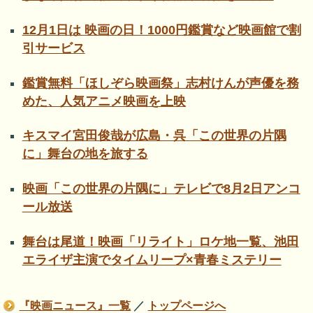
12月1日は 映画の日！1000円鑑賞など映画館で割
引サービス
鑑賞無料「ほしぞら映画祭」志村けんが声優を務
めた、人気アニメ映画を上映
キスマイ宮田俊哉が広島・呉「この世界の片隅
に」舞台の地を旅する
映画「この世界の片隅に」テレビで8月2日アンコ
ール放送
舞台は尾道！映画「リライト」ロケ地一覧、池田
エライザ主演でタイムリープ×青春ミステリー
『映画ニュース』一覧
／
トップページへ