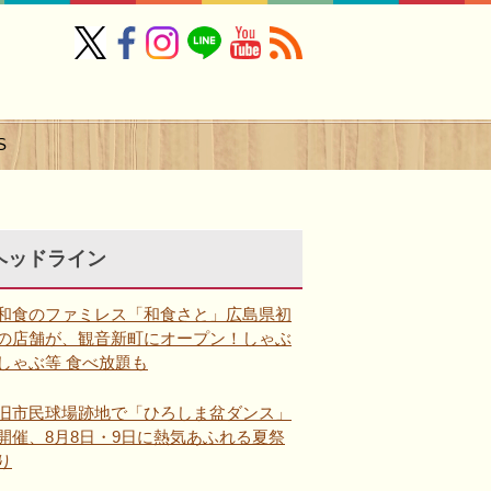
S
ヘッドライン
和食のファミレス「和食さと」広島県初
の店舗が、観音新町にオープン！しゃぶ
しゃぶ等 食べ放題も
旧市民球場跡地で「ひろしま盆ダンス」
開催、8月8日・9日に熱気あふれる夏祭
り