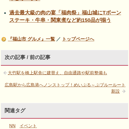
過去最大級の肉の宴「福肉祭」福山城にTボーン
ステーキ・牛串・関東煮など約150品が揃う
『福山市 グルメ』一覧
／
トップページへ
次の記事 / 前の記事
大竹駅を橋上駅舎に建替え、自由通路や駅前整備も
広島駅から広島港へノンストップ！めいぷる～ぷブルールート
新設
関連タグ
NN
イベント