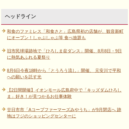
ヘッドライン
和食のファミレス「和食さと」広島県初の店舗が、観音新町
にオープン！しゃぶしゃぶ等 食べ放題も
旧市民球場跡地で「ひろしま盆ダンス」開催、8月8日・9日
に熱気あふれる夏祭り
8月6日今夜18時から「とうろう流し」開催、 元安川で平和
への願いを託す光
【2日間開催】イオンモール広島府中で「キッズダムひろし
ま」好き！が見つかるお仕事体験
廿日市市「Aコープファーマーズみやうち」が9月閉店へ 跡
地はフジのショッピングセンターに