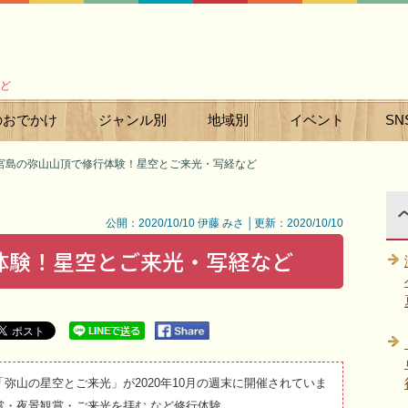
ど
のおでかけ
ジャンル別
地域別
イベント
SN
宮島の弥山山頂で修行体験！星空とご来光・写経など
公開：2020/10/10 伊藤 みさ │更新：2020/10/10
体験！星空とご来光・写経など
弥山の星空とご来光」が2020年10月の週末に開催されていま
賞・夜景観賞・ご来光を拝む など修行体験