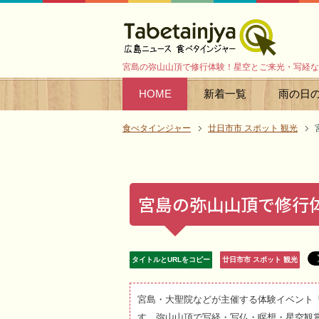
宮島の弥山山頂で修行体験！星空とご来光・写経な
HOME
新着一覧
雨の日
食べタインジャー
廿日市市 スポット 観光
宮島の弥山山頂で修行
タイトルとURLをコピー
廿日市市 スポット 観光
宮島・大聖院などが主催する体験イベント「
す。弥山山頂で写経・写仏・瞑想・星空観