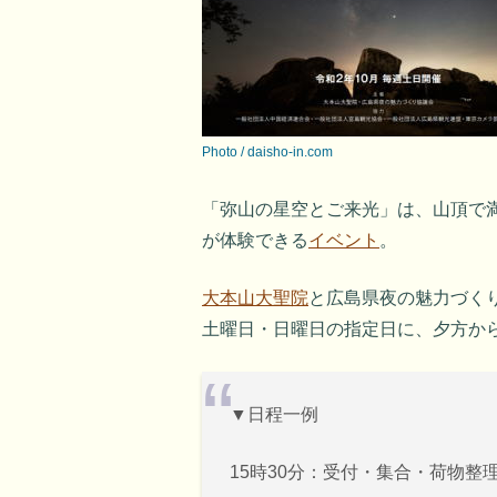
Photo / daisho-in.com
「弥山の星空とご来光」は、山頂で
が体験できる
イベント
。
大本山大聖院
と広島県夜の魅力づくり
土曜日・日曜日の指定日に、夕方か
▼日程一例
15時30分：受付・集合・荷物整