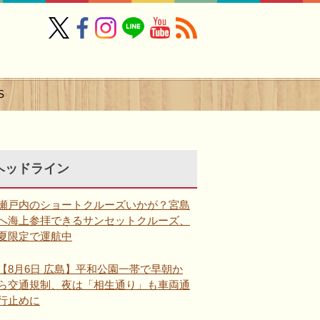
S
ヘッドライン
瀬戸内のショートクルーズいかが？宮島
へ海上参拝できるサンセットクルーズ、
夏限定で運航中
【8月6日 広島】平和公園一帯で早朝か
ら交通規制、夜は「相生通り」も車両通
行止めに