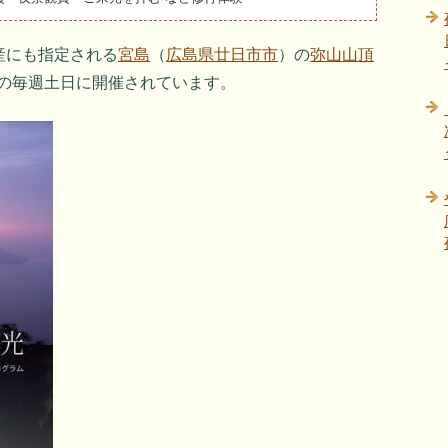
産にも指定される
宮島
（
広島県廿日市市
）の
弥山山頂
月の毎週土日に開催されています。