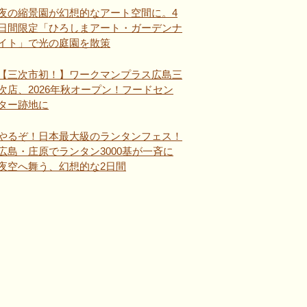
夜の縮景園が幻想的なアート空間に。4
日間限定「ひろしまアート・ガーデンナ
イト」で光の庭園を散策
【三次市初！】ワークマンプラス広島三
次店、2026年秋オープン！フードセン
ター跡地に
やるぞ！日本最大級のランタンフェス！
広島・庄原でランタン3000基が一斉に
夜空へ舞う、幻想的な2日間