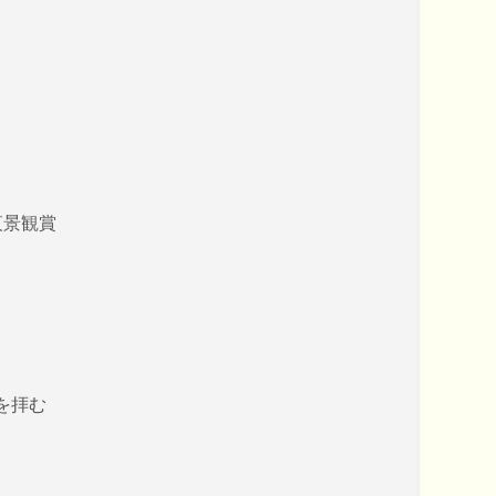
夜景観賞
を拝む