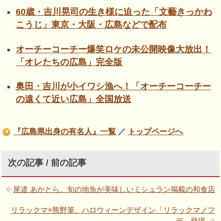
60歳・吉川晃司の生き様に迫った「文藝きっかわ
こうじ」東京・大阪・広島などで配布
オーチーコーチー爆笑ロケの未公開映像大放出！
「オレたちの広島」完全版
奥田・吉川が小イワシ漁へ！「オーチーコーチー
の遠くて近い広島」全国放送
『広島県出身の有名人』一覧
／
トップページへ
次の記事 / 前の記事
尾道 あかとら、旬の地魚が美味しいミシュラン掲載の和食店
リラックマ×熊野筆、ハロウィーンデザイン「リラックマノフ
デ」登場