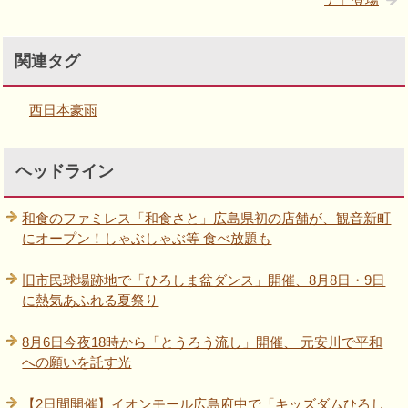
関連タグ
西日本豪雨
ヘッドライン
和食のファミレス「和食さと」広島県初の店舗が、観音新町
にオープン！しゃぶしゃぶ等 食べ放題も
旧市民球場跡地で「ひろしま盆ダンス」開催、8月8日・9日
に熱気あふれる夏祭り
8月6日今夜18時から「とうろう流し」開催、 元安川で平和
への願いを託す光
【2日間開催】イオンモール広島府中で「キッズダムひろし