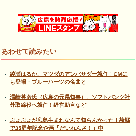
あわせて読みたい
綾瀬はるか、マツダのアンバサダー就任！CMに
も登場・ブルーハーツの名曲と
湯崎英彦氏（広島の元県知事）、ソフトバンク社
外取締役へ就任！経営助言など
ぷよぷよが広島生まれなんて知らんかった！故郷
で35周年記念企画「だいれんさ！」中