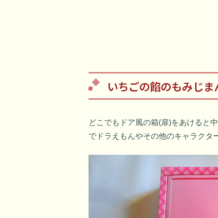
いちごの餡のもみじま
どこでもドア風の箱(扉)をあけると
でドラえもんやその他のキャラクタ