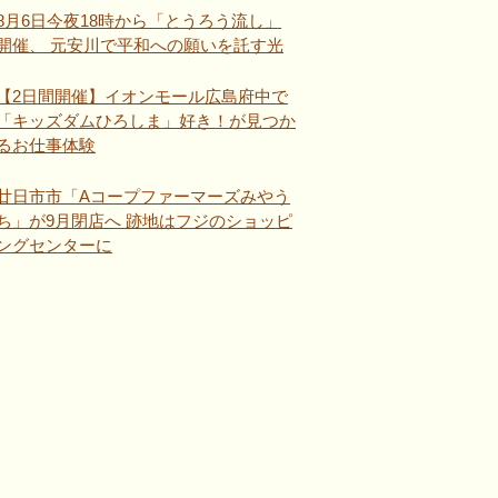
8月6日今夜18時から「とうろう流し」
開催、 元安川で平和への願いを託す光
【2日間開催】イオンモール広島府中で
「キッズダムひろしま」好き！が見つか
るお仕事体験
廿日市市「Aコープファーマーズみやう
ち」が9月閉店へ 跡地はフジのショッピ
ングセンターに