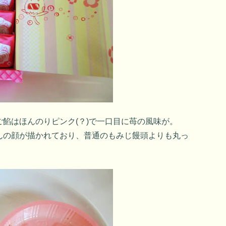
餡はほんのりピンク(？)で一口目に苺の風味が。
んの顔が描かれており、普通のもみじ饅頭よりも丸っ