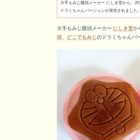
大手もみじ饅頭メーカー にしき堂から、20
ドラミちゃんバージョンが発売されました
大手もみじ饅頭メーカー
にしき堂
か
頭
、
どこでもみじ
のドラミちゃんバ