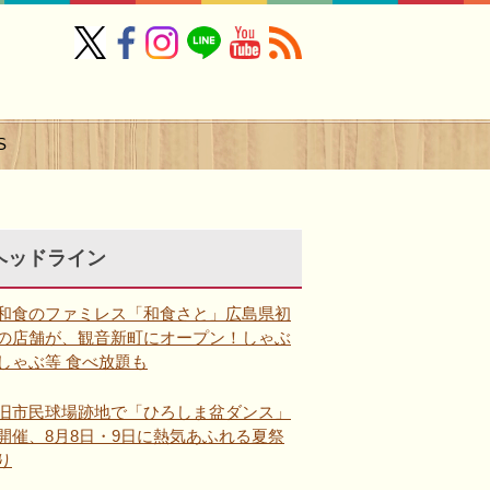
S
ヘッドライン
和食のファミレス「和食さと」広島県初
の店舗が、観音新町にオープン！しゃぶ
しゃぶ等 食べ放題も
旧市民球場跡地で「ひろしま盆ダンス」
開催、8月8日・9日に熱気あふれる夏祭
り