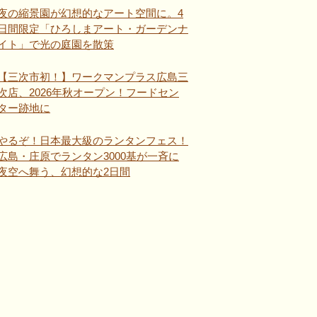
夜の縮景園が幻想的なアート空間に。4
日間限定「ひろしまアート・ガーデンナ
イト」で光の庭園を散策
【三次市初！】ワークマンプラス広島三
次店、2026年秋オープン！フードセン
ター跡地に
やるぞ！日本最大級のランタンフェス！
広島・庄原でランタン3000基が一斉に
夜空へ舞う、幻想的な2日間