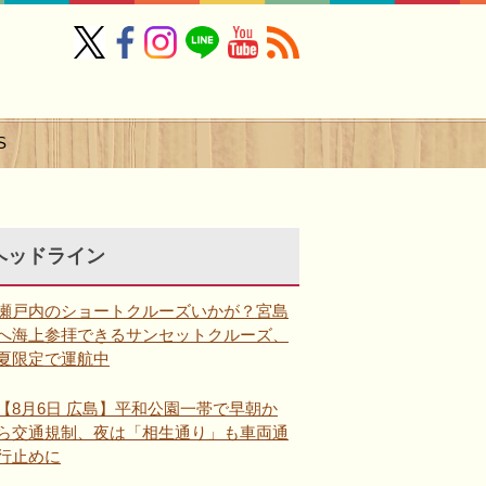
S
ヘッドライン
瀬戸内のショートクルーズいかが？宮島
へ海上参拝できるサンセットクルーズ、
夏限定で運航中
【8月6日 広島】平和公園一帯で早朝か
ら交通規制、夜は「相生通り」も車両通
行止めに