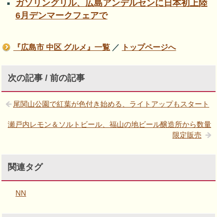
ガソリングリル、広島アンデルセンに日本初上陸
6月デンマークフェアで
『広島市 中区 グルメ』一覧
／
トップページへ
次の記事 / 前の記事
尾関山公園で紅葉が色付き始める、ライトアップもスタート
瀬戸内レモン＆ソルトビール、福山の地ビール醸造所から数量
限定販売
関連タグ
NN