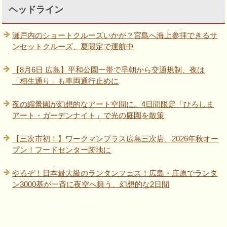
ヘッドライン
瀬戸内のショートクルーズいかが？宮島へ海上参拝できるサ
ンセットクルーズ、夏限定で運航中
【8月6日 広島】平和公園一帯で早朝から交通規制、夜は
「相生通り」も車両通行止めに
夜の縮景園が幻想的なアート空間に。4日間限定「ひろしま
アート・ガーデンナイト」で光の庭園を散策
【三次市初！】ワークマンプラス広島三次店、2026年秋オー
プン！フードセンター跡地に
やるぞ！日本最大級のランタンフェス！広島・庄原でランタ
ン3000基が一斉に夜空へ舞う、幻想的な2日間