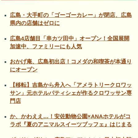
広島・大手町の「ゴーゴーカレー」が閉店、広島
県内の店舗はゼロに
広島4店舗目「串カツ田中」オープン！全国展開
加速中、ファミリーにも人気
おかげ庵、広島初出店！コメダの和喫茶が本通り
にオープン
【移転】吉島から舟入へ「アメラトリークロワッ
サン」元ホテルパティシェが作るクロワッサン専
門店
か、かわええ…！安佐動物公園×ANAホテルがコ
ラボ『夏のアニマルスイーツブッフェ』はじまる