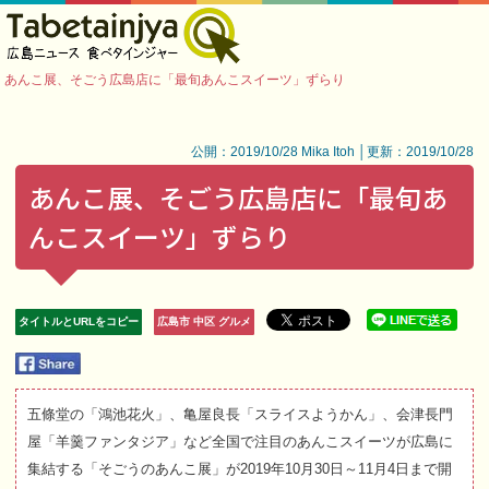
あんこ展、そごう広島店に「最旬あんこスイーツ」ずらり
公開：2019/10/28 Mika Itoh │更新：2019/10/28
あんこ展、そごう広島店に「最旬あ
んこスイーツ」ずらり
タイトルとURLをコピー
広島市 中区 グルメ
五條堂の「鴻池花火」、亀屋良長「スライスようかん」、会津長門
屋「羊羹ファンタジア」など全国で注目のあんこスイーツが広島に
集結する「そごうのあんこ展」が2019年10月30日～11月4日まで開