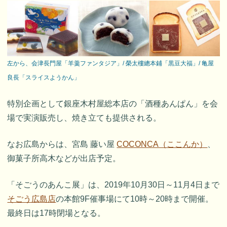
左から、会津長門屋「羊羹ファンタジア」/ 榮太樓總本鋪「黒豆大福」/ 亀屋
良長「スライスようかん」
特別企画として銀座木村屋総本店の「酒種あんぱん」を会
場で実演販売し、焼き立ても提供される。
なお広島からは、宮島 藤い屋
COCONCA（ここんか）
、
御菓子所高木などが出店予定。
「そごうのあんこ展」は、2019年10月30日～11月4日まで
そごう広島店
の本館9F催事場にて10時～20時まで開催。
最終日は17時閉場となる。