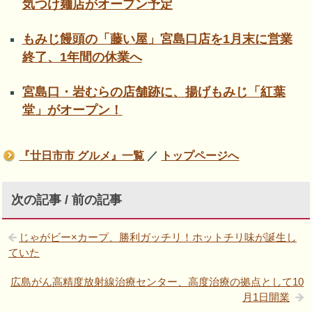
気つけ麺店がオープン予定
もみじ饅頭の「藤い屋」宮島口店を1月末に営業
終了、1年間の休業へ
宮島口・岩むらの店舗跡に、揚げもみじ「紅葉
堂」がオープン！
『廿日市市 グルメ』一覧
／
トップページへ
次の記事 / 前の記事
じゃがビー×カープ、勝利ガッチリ！ホットチリ味が誕生し
ていた
広島がん高精度放射線治療センター、高度治療の拠点として10
月1日開業