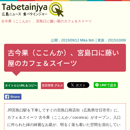
古今果（ここんか）、宮島口に藤い屋のカフェ＆スイーツ
公開：2015/09/12 Mika Itoh │更新：2015/10/06
古今果（ここんか）、宮島口に藤い
屋のカフェ＆スイーツ
タイトルとURLをコピー
廿日市市 グルメ
JR宮島口駅を下車してすぐの宮島口商店街（広島県廿日市市）に、
カフェ＆スイーツ 古今果（ここんか／coconca）がオープン。入口
に作られた緑の綺麗なお庭が、明るく落ち着いた空間を演出してい