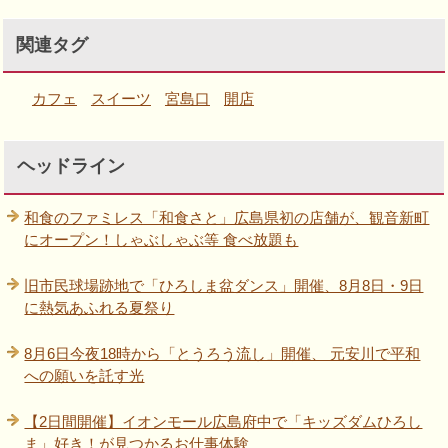
関連タグ
カフェ
スイーツ
宮島口
開店
ヘッドライン
和食のファミレス「和食さと」広島県初の店舗が、観音新町
にオープン！しゃぶしゃぶ等 食べ放題も
旧市民球場跡地で「ひろしま盆ダンス」開催、8月8日・9日
に熱気あふれる夏祭り
8月6日今夜18時から「とうろう流し」開催、 元安川で平和
への願いを託す光
【2日間開催】イオンモール広島府中で「キッズダムひろし
ま」好き！が見つかるお仕事体験