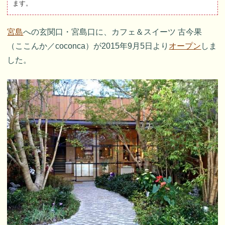
ます。
宮島
への玄関口・宮島口に、カフェ＆スイーツ 古今果
（ここんか／coconca）が2015年9月5日より
オープン
しま
した。