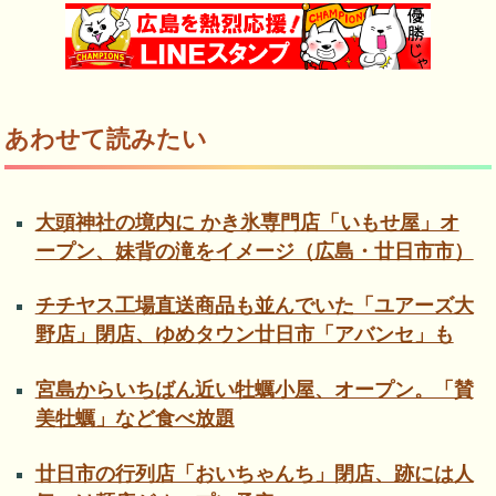
あわせて読みたい
大頭神社の境内に かき氷専門店「いもせ屋」オ
ープン、妹背の滝をイメージ（広島・廿日市市）
チチヤス工場直送商品も並んでいた「ユアーズ大
野店」閉店、ゆめタウン廿日市「アバンセ」も
宮島からいちばん近い牡蠣小屋、オープン。「賛
美牡蠣」など食べ放題
廿日市の行列店「おいちゃんち」閉店、跡には人