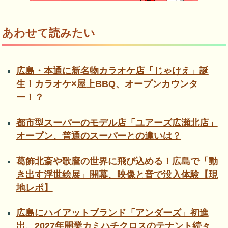
あわせて読みたい
広島・本通に新名物カラオケ店「じゃけえ」誕
生！カラオケ×屋上BBQ、オープンカウンタ
ー！？
都市型スーパーのモデル店「ユアーズ広瀬北店」
オープン、普通のスーパーとの違いは？
葛飾北斎や歌麿の世界に飛び込める！広島で「動
き出す浮世絵展」開幕、映像と音で没入体験【現
地レポ】
広島にハイアットブランド「アンダーズ」初進
出、2027年開業カミハチクロスのテナント続々