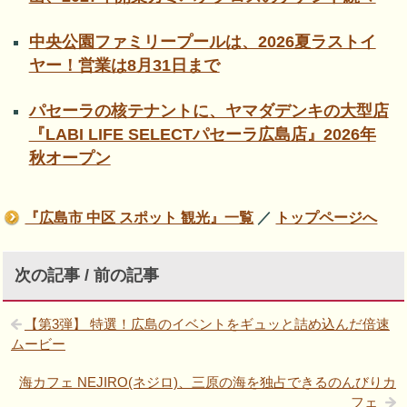
中央公園ファミリープールは、2026夏ラストイ
ヤー！営業は8月31日まで
パセーラの核テナントに、ヤマダデンキの大型店
『LABI LIFE SELECTパセーラ広島店』2026年
秋オープン
『広島市 中区 スポット 観光』一覧
／
トップページへ
次の記事 / 前の記事
【第3弾】 特選！広島のイベントをギュッと詰め込んだ倍速
ムービー
海カフェ NEJIRO(ネジロ)、三原の海を独占できるのんびりカ
フェ