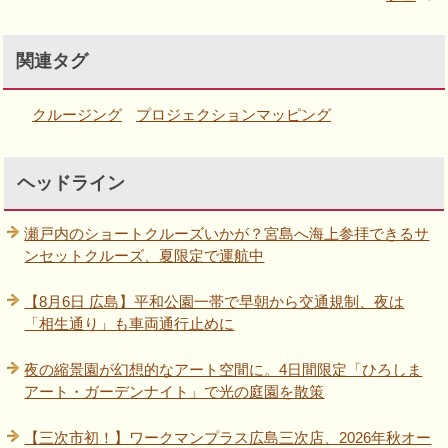
関連タグ
クルージング
プロジェクションマッピング
ヘッドライン
瀬戸内のショートクルーズいかが？宮島へ海上参拝できるサ
ンセットクルーズ、夏限定で運航中
【8月6日 広島】平和公園一帯で早朝から交通規制、夜は
「相生通り」も車両通行止めに
夜の縮景園が幻想的なアート空間に。4日間限定「ひろしま
アート・ガーデンナイト」で光の庭園を散策
【三次市初！】ワークマンプラス広島三次店、2026年秋オー