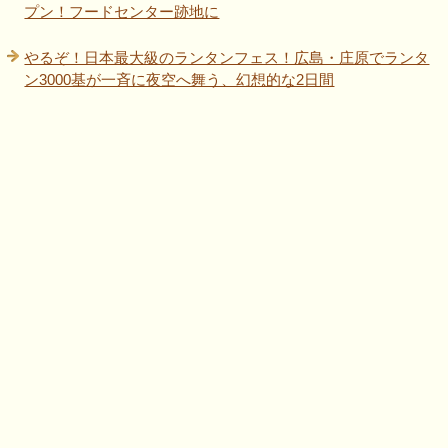
プン！フードセンター跡地に
やるぞ！日本最大級のランタンフェス！広島・庄原でランタ
ン3000基が一斉に夜空へ舞う、幻想的な2日間