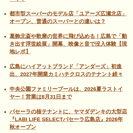
都市型スーパーのモデル店「ユアーズ広瀬北店」
オープン、普通のスーパーとの違いは？
葛飾北斎や歌麿の世界に飛び込める！広島で「動
き出す浮世絵展」開幕、映像と音で没入体験【現
地レポ】
広島にハイアットブランド「アンダーズ」初進
出、2027年開業カミハチクロスのテナント続々
中央公園ファミリープールは、2026夏ラストイ
ヤー！営業は8月31日まで
パセーラの核テナントに、ヤマダデンキの大型店
『LABI LIFE SELECTパセーラ広島店』2026年
秋オープン