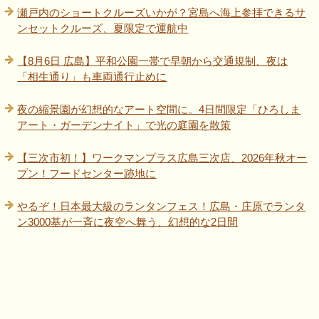
瀬戸内のショートクルーズいかが？宮島へ海上参拝できるサ
ンセットクルーズ、夏限定で運航中
【8月6日 広島】平和公園一帯で早朝から交通規制、夜は
「相生通り」も車両通行止めに
夜の縮景園が幻想的なアート空間に。4日間限定「ひろしま
アート・ガーデンナイト」で光の庭園を散策
【三次市初！】ワークマンプラス広島三次店、2026年秋オー
プン！フードセンター跡地に
やるぞ！日本最大級のランタンフェス！広島・庄原でランタ
ン3000基が一斉に夜空へ舞う、幻想的な2日間