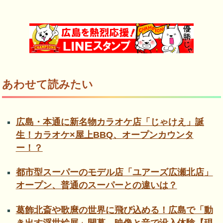
あわせて読みたい
広島・本通に新名物カラオケ店「じゃけえ」誕
生！カラオケ×屋上BBQ、オープンカウンタ
ー！？
都市型スーパーのモデル店「ユアーズ広瀬北店」
オープン、普通のスーパーとの違いは？
葛飾北斎や歌麿の世界に飛び込める！広島で「動