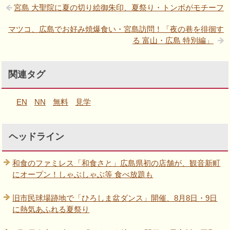
宮島 大聖院に夏の切り絵御朱印、夏祭り・トンボがモチーフ
マツコ、広島でお好み焼爆食い・宮島訪問！「夜の巷を徘徊す
る 富山・広島 特別編」
関連タグ
EN
NN
無料
見学
ヘッドライン
和食のファミレス「和食さと」広島県初の店舗が、観音新町
にオープン！しゃぶしゃぶ等 食べ放題も
旧市民球場跡地で「ひろしま盆ダンス」開催、8月8日・9日
に熱気あふれる夏祭り