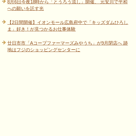
8月6日今夜18時から「とうろう流し」開催、 元安川で平和
への願いを託す光
【2日間開催】イオンモール広島府中で「キッズダムひろし
ま」好き！が見つかるお仕事体験
廿日市市「Aコープファーマーズみやうち」が9月閉店へ 跡
地はフジのショッピングセンターに