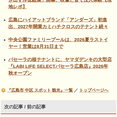
き出す浮世絵展」開幕、映像と音で没入体験【現
地レポ】
広島にハイアットブランド「アンダーズ」初進
出、2027年開業カミハチクロスのテナント続々
中央公園ファミリープールは、2026夏ラストイ
ヤー！営業は8月31日まで
パセーラの核テナントに、ヤマダデンキの大型店
『LABI LIFE SELECTパセーラ広島店』2026年
秋オープン
『広島市 中区 スポット 観光』一覧
／
トップページへ
次の記事 / 前の記事