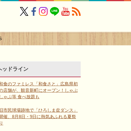
S
ヘッドライン
和食のファミレス「和食さと」広島県初
の店舗が、観音新町にオープン！しゃぶ
しゃぶ等 食べ放題も
旧市民球場跡地で「ひろしま盆ダンス」
開催、8月8日・9日に熱気あふれる夏祭
り