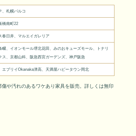
テ、札幌パルコ
橋南町22
ス春日井、マルエイガレリア
条畷、イオンモール堺北花田、みのおキューズモール、トナリ
クス、京都山科、阪急西宮ガーデンズ、神戸阪急
、エブリイOkanaka津高、天満屋ハピータウン岡北
部傷や汚れのあるワケあり家具を販売。詳しくは無印