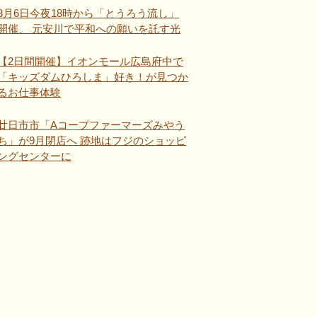
8月6日今夜18時から「とうろう流し」
開催、 元安川で平和への願いを託す光
【2日間開催】イオンモール広島府中で
「キッズダムひろしま」好き！が見つか
るお仕事体験
廿日市市「Aコープファーマーズみやう
ち」が9月閉店へ 跡地はフジのショッピ
ングセンターに