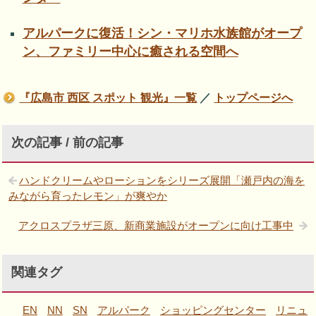
アルパークに復活！シン・マリホ水族館がオープ
ン、ファミリー中心に癒される空間へ
『広島市 西区 スポット 観光』一覧
／
トップページへ
次の記事 / 前の記事
ハンドクリームやローションをシリーズ展開「瀬戸内の海を
みながら育ったレモン」が爽やか
アクロスプラザ三原、新商業施設がオープンに向け工事中
関連タグ
EN
NN
SN
アルパーク
ショッピングセンター
リニュ