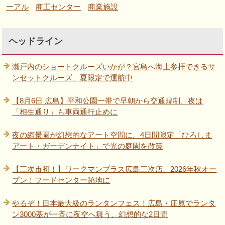
ーアル
商工センター
商業施設
ヘッドライン
瀬戸内のショートクルーズいかが？宮島へ海上参拝できるサ
ンセットクルーズ、夏限定で運航中
【8月6日 広島】平和公園一帯で早朝から交通規制、夜は
「相生通り」も車両通行止めに
夜の縮景園が幻想的なアート空間に。4日間限定「ひろしま
アート・ガーデンナイト」で光の庭園を散策
【三次市初！】ワークマンプラス広島三次店、2026年秋オー
プン！フードセンター跡地に
やるぞ！日本最大級のランタンフェス！広島・庄原でランタ
ン3000基が一斉に夜空へ舞う、幻想的な2日間