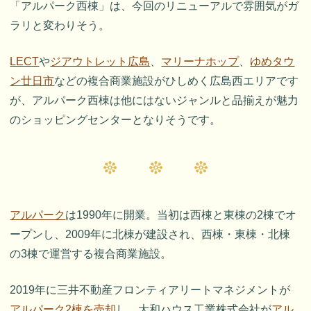
「アルパーク西棟」は、今回のリニューアルで雰囲気がガ
ラリと変わりそう。
LECT
や
ジアウトレット広島
、
マリーナホップ
、
ゆめタウ
ン廿日市
などの複合商業施設がひしめく広島西エリアです
が、アルパーク西棟は他にはないジャンルと品揃えが魅力
のショッピングセンターとなりそうです。
アルパーク
は1990年に開業。当初は西棟と東棟の2棟でオ
ープンし、2009年に北棟が建設され、西棟・東棟・北棟
の3棟で運営する複合商業施設。
2019年に三井不動産フロンティアリートマネジメントが
アルパーク2棟を売却
し、大和ハウス工業株式会社が
アル