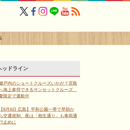
S
ヘッドライン
瀬戸内のショートクルーズいかが？宮島
へ海上参拝できるサンセットクルーズ、
夏限定で運航中
【8月6日 広島】平和公園一帯で早朝か
ら交通規制、夜は「相生通り」も車両通
行止めに