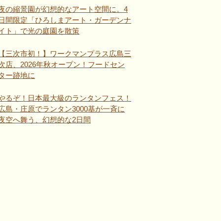
夜の縮景園が幻想的なアート空間に。4
日間限定「ひろしまアート・ガーデンナ
イト」で光の庭園を散策
【三次市初！】ワークマンプラス広島三
次店、2026年秋オープン！フードセン
ター跡地に
やるぞ！日本最大級のランタンフェス！
広島・庄原でランタン3000基が一斉に
夜空へ舞う、幻想的な2日間