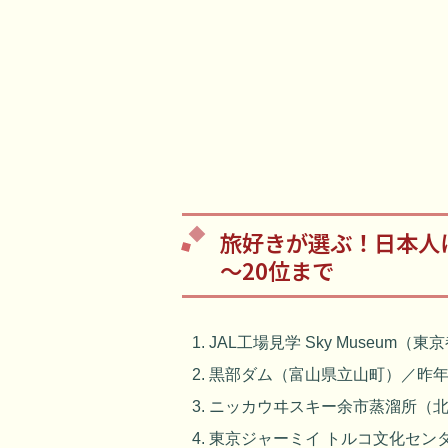
旅好きが選ぶ！日本人に
～20位まで
JAL工場見学 Sky Museum（
黒部ダム（富山県立山町）／昨年
ニッカウヰスキー余市蒸溜所（北
東京ジャーミイ トルコ文化セン