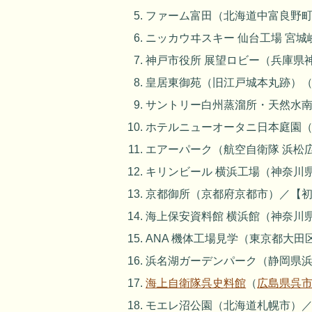
ファーム富田（北海道中富良野町
ニッカウヰスキー 仙台工場 宮
神戸市役所 展望ロビー（兵庫県
皇居東御苑（旧江戸城本丸跡）
サントリー白州蒸溜所・天然水
ホテルニューオータニ日本庭園（
エアーパーク（航空自衛隊 浜松
キリンビール 横浜工場（神奈川
京都御所（京都府京都市）／【
海上保安資料館 横浜館（神奈川
ANA 機体工場見学（東京都大田
浜名湖ガーデンパーク（静岡県
海上自衛隊呉史料館
（
広島県呉
モエレ沼公園（北海道札幌市）