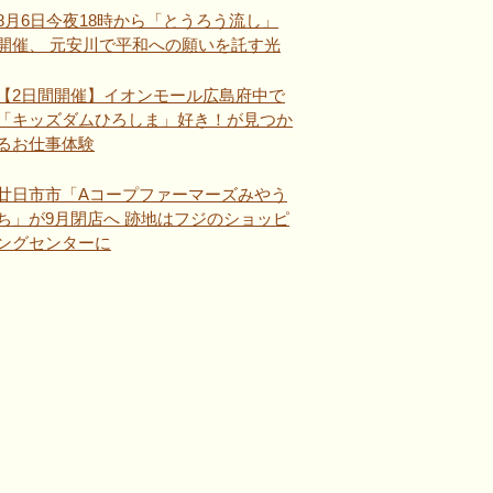
8月6日今夜18時から「とうろう流し」
開催、 元安川で平和への願いを託す光
【2日間開催】イオンモール広島府中で
「キッズダムひろしま」好き！が見つか
るお仕事体験
廿日市市「Aコープファーマーズみやう
ち」が9月閉店へ 跡地はフジのショッピ
ングセンターに