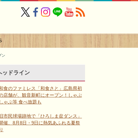
S
プン
ヘッドライン
和食のファミレス「和食さと」広島県初
の店舗が、観音新町にオープン！しゃぶ
しゃぶ等 食べ放題も
旧市民球場跡地で「ひろしま盆ダンス」
開催、8月8日・9日に熱気あふれる夏祭
り