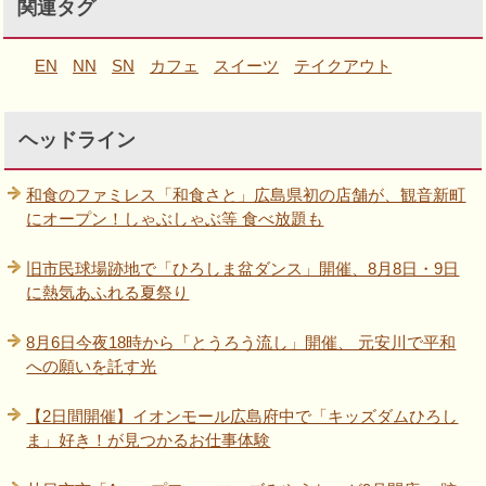
関連タグ
EN
NN
SN
カフェ
スイーツ
テイクアウト
ヘッドライン
和食のファミレス「和食さと」広島県初の店舗が、観音新町
にオープン！しゃぶしゃぶ等 食べ放題も
旧市民球場跡地で「ひろしま盆ダンス」開催、8月8日・9日
に熱気あふれる夏祭り
8月6日今夜18時から「とうろう流し」開催、 元安川で平和
への願いを託す光
【2日間開催】イオンモール広島府中で「キッズダムひろし
ま」好き！が見つかるお仕事体験