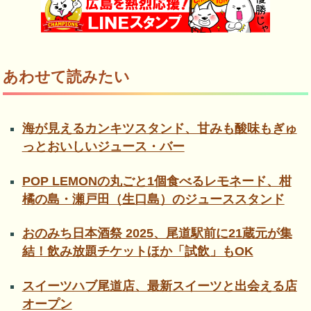
あわせて読みたい
海が見えるカンキツスタンド、甘みも酸味もぎゅ
っとおいしいジュース・バー
POP LEMONの丸ごと1個食べるレモネード、柑
橘の島・瀬戸田（生口島）のジューススタンド
おのみち日本酒祭 2025、尾道駅前に21蔵元が集
結！飲み放題チケットほか「試飲」もOK
スイーツハブ尾道店、最新スイーツと出会える店
オープン