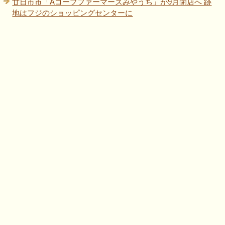
廿日市市「Aコープファーマーズみやうち」が9月閉店へ 跡
地はフジのショッピングセンターに