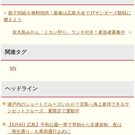
親子50組を無料招待！新春は広島大会でJTサンダーズ観戦に
燃えよう
佐木島みかん「ミカン狩り」ランチ付き！参加者募集中
関連タグ
NN
ヘッドライン
瀬戸内のショートクルーズいかが？宮島へ海上参拝できるサ
ンセットクルーズ、夏限定で運航中
【8月6日 広島】平和公園一帯で早朝から交通規制、夜は
「相生通り」も車両通行止めに