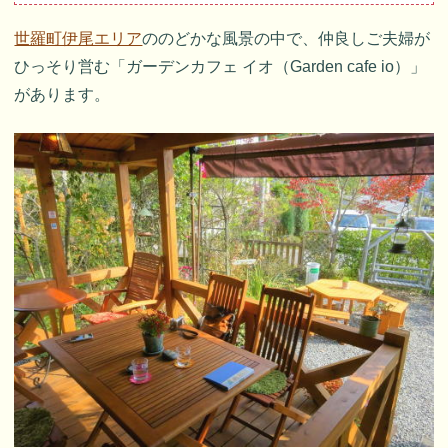
世羅町伊尾エリア
ののどかな風景の中で、仲良しご夫婦が
ひっそり営む「ガーデンカフェ イオ（Garden cafe io）」
があります。