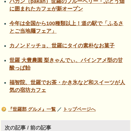
パカン（pakan）世羅のブルーベリー・ぶどう畑
に囲まれたカフェが新オープン
今年は全国から100種類以上！道の駅で「ふるさ
とご当地麺フェア」
カノンドッチョ、世羅にタイの素朴なお菓子
世羅 大豊農園 梨きゃんでぃ、パインアメ型の甘
酸っぱ飴
福智院、世羅でお茶・かき氷など和スイーツが人
気の宿坊カフェ
『世羅郡 グルメ』一覧
／
トップページへ
次の記事 / 前の記事