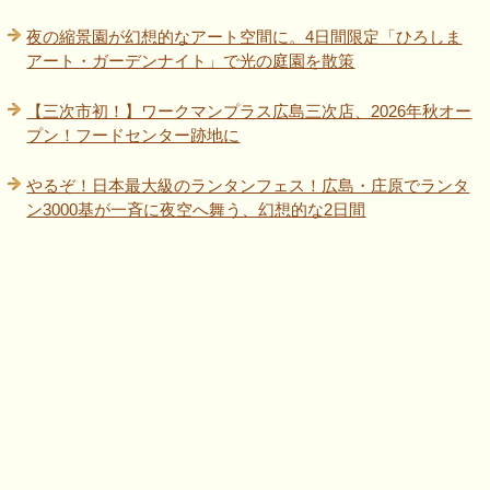
夜の縮景園が幻想的なアート空間に。4日間限定「ひろしま
アート・ガーデンナイト」で光の庭園を散策
【三次市初！】ワークマンプラス広島三次店、2026年秋オー
プン！フードセンター跡地に
やるぞ！日本最大級のランタンフェス！広島・庄原でランタ
ン3000基が一斉に夜空へ舞う、幻想的な2日間