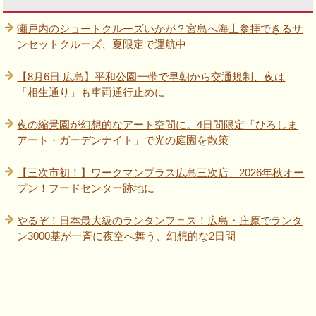
瀬戸内のショートクルーズいかが？宮島へ海上参拝できるサ
ンセットクルーズ、夏限定で運航中
【8月6日 広島】平和公園一帯で早朝から交通規制、夜は
「相生通り」も車両通行止めに
夜の縮景園が幻想的なアート空間に。4日間限定「ひろしま
アート・ガーデンナイト」で光の庭園を散策
【三次市初！】ワークマンプラス広島三次店、2026年秋オー
プン！フードセンター跡地に
やるぞ！日本最大級のランタンフェス！広島・庄原でランタ
ン3000基が一斉に夜空へ舞う、幻想的な2日間