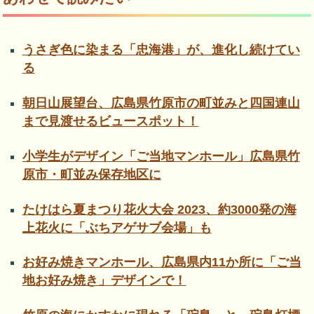
うさぎ色に染まる「忠海港」が、進化し続けてい
る
朝日山展望台、広島県竹原市の町並みと四国連山
まで見渡せるビュースポット！
小学生がデザイン「ご当地マンホール」広島県竹
原市・町並み保存地区に
たけはら夏まつり花火大会 2023、約3000発の海
上花火に「ぶちアゲサブ会場」も
お好み焼きマンホール、広島県内11か所に「ご当
地お好み焼き」デザインで！