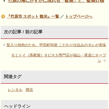
竹原の海にかすかに現れる「碇島」と、碇島灯標
『竹原市 スポット 観光』一覧
／
トップページへ
次の記事 / 前の記事
梨入り焼肉のたれ、甲田町特産 こだわり仕込みのタレが美味
モミトイ（瑪蜜黛）タピオカ専門店が福山・尾道にオープ
ン
関連タグ
レンタル
開店
ヘッドライン