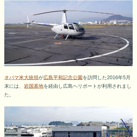
オバマ米大統領
が
広島平和記念公園
を訪問した2016年5月
末には、
岩国基地
を経由し広島ヘリポートが利用されまし
た。