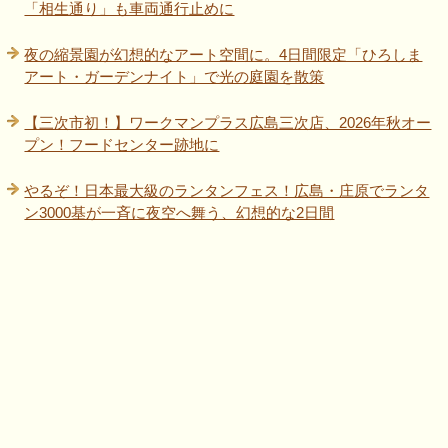
「相生通り」も車両通行止めに
夜の縮景園が幻想的なアート空間に。4日間限定「ひろしま
アート・ガーデンナイト」で光の庭園を散策
【三次市初！】ワークマンプラス広島三次店、2026年秋オー
プン！フードセンター跡地に
やるぞ！日本最大級のランタンフェス！広島・庄原でランタ
ン3000基が一斉に夜空へ舞う、幻想的な2日間