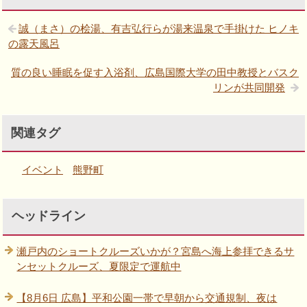
誠（まさ）の桧湯、有吉弘行らが湯来温泉で手掛けた ヒノキ
の露天風呂
質の良い睡眠を促す入浴剤、広島国際大学の田中教授とバスク
リンが共同開発
関連タグ
イベント
熊野町
ヘッドライン
瀬戸内のショートクルーズいかが？宮島へ海上参拝できるサ
ンセットクルーズ、夏限定で運航中
【8月6日 広島】平和公園一帯で早朝から交通規制、夜は