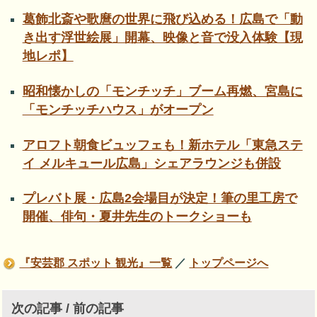
葛飾北斎や歌麿の世界に飛び込める！広島で「動
き出す浮世絵展」開幕、映像と音で没入体験【現
地レポ】
昭和懐かしの「モンチッチ」ブーム再燃、宮島に
「モンチッチハウス」がオープン
アロフト朝食ビュッフェも！新ホテル「東急ステ
イ メルキュール広島」シェアラウンジも併設
プレバト展・広島2会場目が決定！筆の里工房で
開催、俳句・夏井先生のトークショーも
『安芸郡 スポット 観光』一覧
／
トップページへ
次の記事 / 前の記事