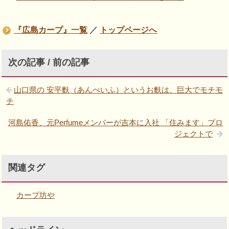
『広島カープ』一覧
／
トップページへ
次の記事 / 前の記事
山口県の 安平麩（あんぺいふ）というお麩は、巨大でモチモ
チ
河島佑香、元Perfumeメンバーが吉本に入社 「住みます」プロ
ジェクトで
関連タグ
カープ坊や