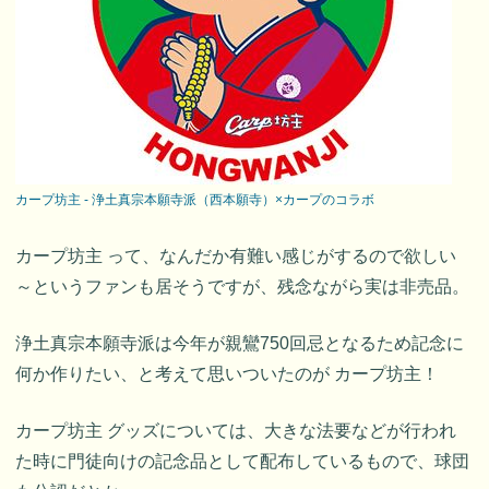
カープ坊主 - 浄土真宗本願寺派（西本願寺）×カープのコラボ
カープ坊主 って、なんだか有難い感じがするので欲しい
～というファンも居そうですが、残念ながら実は非売品。
浄土真宗本願寺派は今年が親鸞750回忌となるため記念に
何か作りたい、と考えて思いついたのが カープ坊主！
カープ坊主 グッズについては、大きな法要などが行われ
た時に門徒向けの記念品として配布しているもので、球団