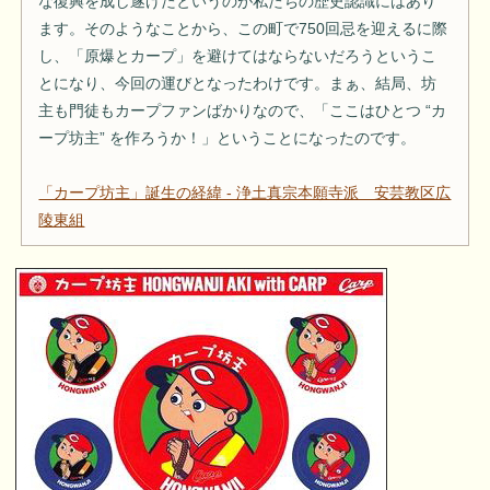
な復興を成し遂げたというのが私たちの歴史認識にはあり
ます。そのようなことから、この町で750回忌を迎えるに際
し、「原爆とカープ」を避けてはならないだろうというこ
とになり、今回の運びとなったわけです。まぁ、結局、坊
主も門徒もカープファンばかりなので、「ここはひとつ “カ
ープ坊主” を作ろうか！」ということになったのです。
「カープ坊主」誕生の経緯 - 浄土真宗本願寺派 安芸教区広
陵東組