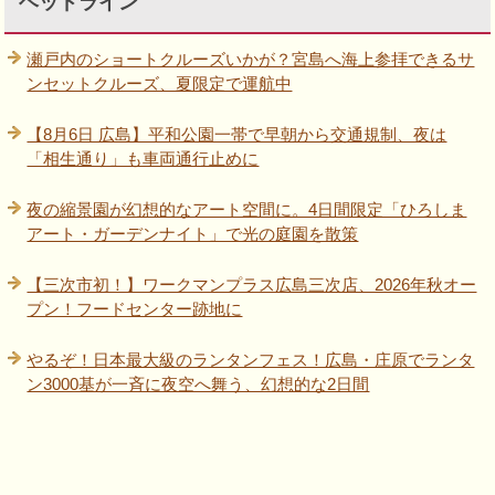
ヘッドライン
瀬戸内のショートクルーズいかが？宮島へ海上参拝できるサ
ンセットクルーズ、夏限定で運航中
【8月6日 広島】平和公園一帯で早朝から交通規制、夜は
「相生通り」も車両通行止めに
夜の縮景園が幻想的なアート空間に。4日間限定「ひろしま
アート・ガーデンナイト」で光の庭園を散策
【三次市初！】ワークマンプラス広島三次店、2026年秋オー
プン！フードセンター跡地に
やるぞ！日本最大級のランタンフェス！広島・庄原でランタ
ン3000基が一斉に夜空へ舞う、幻想的な2日間