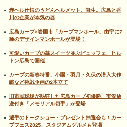
赤ヘル仕様のうどんヘルメット、誕生。広島と香
川の企業が本気の器
広島カープ×岩国市「カープマンホール」由宇に7
種のデザインマンホールが登場！
可愛いカープの苺スイーツ並ぶビュッフェ、ヒル
トン広島で開催
カープの新春特番、小園・羽月・久保の潜入大作
戦など挑戦企画の2本立て
旧市民球場が熱狂した広島カープ初優勝、実況放
送付き「メモリアル切手」が登場
選手のトークショー・プレゼント抽選会も！カー
プフェス2025、スタジアムグルメも登場