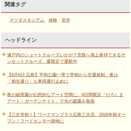
関連タグ
マツダスタジアム
体験
見学
ヘッドライン
瀬戸内のショートクルーズいかが？宮島へ海上参拝できるサ
ンセットクルーズ、夏限定で運航中
【8月6日 広島】平和公園一帯で早朝から交通規制、夜は
「相生通り」も車両通行止めに
夜の縮景園が幻想的なアート空間に。4日間限定「ひろしま
アート・ガーデンナイト」で光の庭園を散策
【三次市初！】ワークマンプラス広島三次店、2026年秋オー
プン！フードセンター跡地に