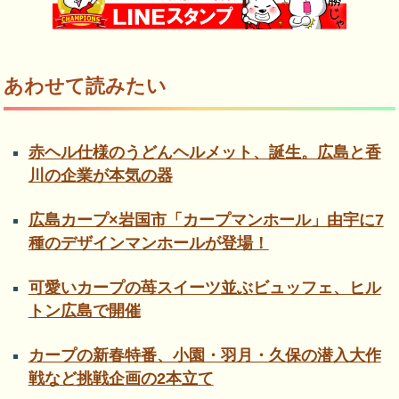
あわせて読みたい
赤ヘル仕様のうどんヘルメット、誕生。広島と香
川の企業が本気の器
広島カープ×岩国市「カープマンホール」由宇に7
種のデザインマンホールが登場！
可愛いカープの苺スイーツ並ぶビュッフェ、ヒル
トン広島で開催
カープの新春特番、小園・羽月・久保の潜入大作
戦など挑戦企画の2本立て