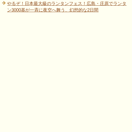
やるぞ！日本最大級のランタンフェス！広島・庄原でランタ
ン3000基が一斉に夜空へ舞う、幻想的な2日間