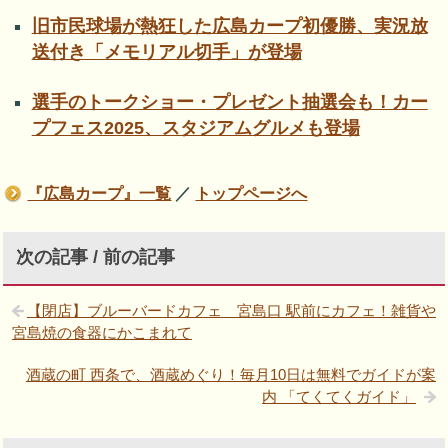
旧市民球場が熱狂した広島カープ初優勝、実況放
送付き「メモリアル切手」が登場
選手のトークショー・プレゼント抽選会も！カー
プフェス2025、スタジアムグルメも登場
『広島カープ』一覧
／
トップページへ
次の記事 / 前の記事
【閉店】ブルーバードカフェ 宮島口 駅前にカフェ！雑貨や
宮島焼の食器にかこまれて
酒蔵の町 西条で、酒蔵めぐり！毎月10日は無料でガイドが案
内 「てくてくガイド」