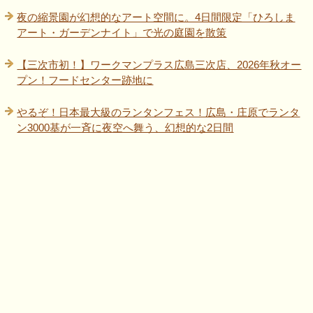
夜の縮景園が幻想的なアート空間に。4日間限定「ひろしま
アート・ガーデンナイト」で光の庭園を散策
【三次市初！】ワークマンプラス広島三次店、2026年秋オー
プン！フードセンター跡地に
やるぞ！日本最大級のランタンフェス！広島・庄原でランタ
ン3000基が一斉に夜空へ舞う、幻想的な2日間