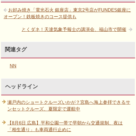
お好み焼き「電光石火 銀座店」東京2号店がFUNDES銀座に
オープン！鉄板焼きのコース提供も
とくダネ！天達気象予報士の講演会、福山市で開催
関連タグ
NN
ヘッドライン
瀬戸内のショートクルーズいかが？宮島へ海上参拝できるサ
ンセットクルーズ、夏限定で運航中
【8月6日 広島】平和公園一帯で早朝から交通規制、夜は
「相生通り」も車両通行止めに