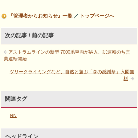
『管理者からお知らせ』一覧
／
トップページへ
次の記事 / 前の記事
アストラムラインの新型 7000系車両が納入、試運転のち営
業運転開始
ツリークライミングなど、自然と遊ぶ「森の感謝祭」入園無
料
関連タグ
NN
ヘッドライン