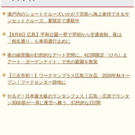
瀬戸内のショートクルーズいかが？宮島へ海上参拝できるサ
ンセットクルーズ、夏限定で運航中
【8月6日 広島】平和公園一帯で早朝から交通規制、夜は
「相生通り」も車両通行止めに
夜の縮景園が幻想的なアート空間に。4日間限定「ひろしま
アート・ガーデンナイト」で光の庭園を散策
【三次市初！】ワークマンプラス広島三次店、2026年秋オー
プン！フードセンター跡地に
やるぞ！日本最大級のランタンフェス！広島・庄原でランタ
ン3000基が一斉に夜空へ舞う、幻想的な2日間