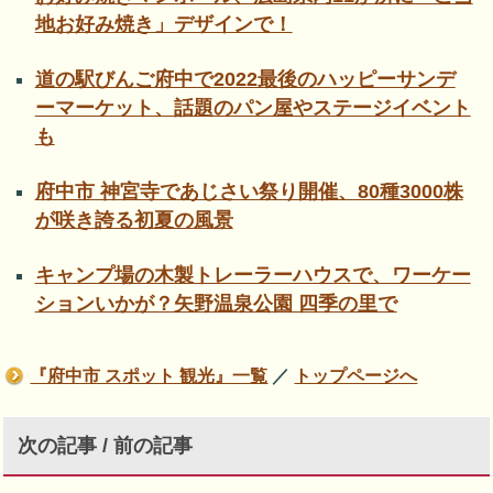
地お好み焼き」デザインで！
道の駅びんご府中で2022最後のハッピーサンデ
ーマーケット、話題のパン屋やステージイベント
も
府中市 神宮寺であじさい祭り開催、80種3000株
が咲き誇る初夏の風景
キャンプ場の木製トレーラーハウスで、ワーケー
ションいかが？矢野温泉公園 四季の里で
『府中市 スポット 観光』一覧
／
トップページへ
次の記事 / 前の記事