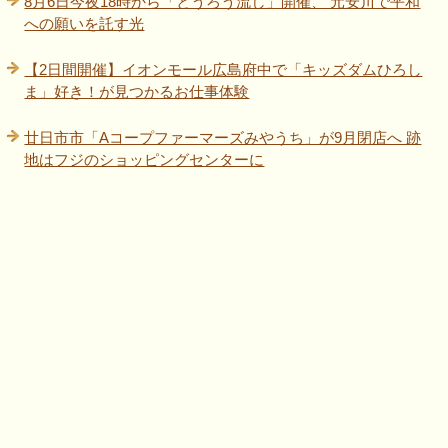
8月6日今夜18時から「とうろう流し」開催、 元安川で平和
への願いを託す光
【2日間開催】イオンモール広島府中で「キッズダムひろし
ま」好き！が見つかるお仕事体験
廿日市市「Aコープファーマーズみやうち」が9月閉店へ 跡
地はフジのショッピングセンターに