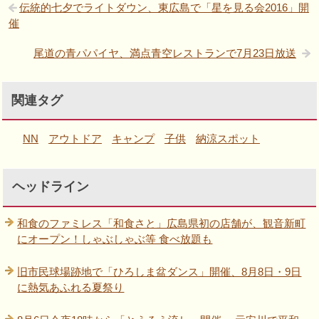
伝統的七夕でライトダウン、東広島で「星を見る会2016」開
催
尾道の青パパイヤ、満点青空レストランで7月23日放送
関連タグ
NN
アウトドア
キャンプ
子供
納涼スポット
ヘッドライン
和食のファミレス「和食さと」広島県初の店舗が、観音新町
にオープン！しゃぶしゃぶ等 食べ放題も
旧市民球場跡地で「ひろしま盆ダンス」開催、8月8日・9日
に熱気あふれる夏祭り