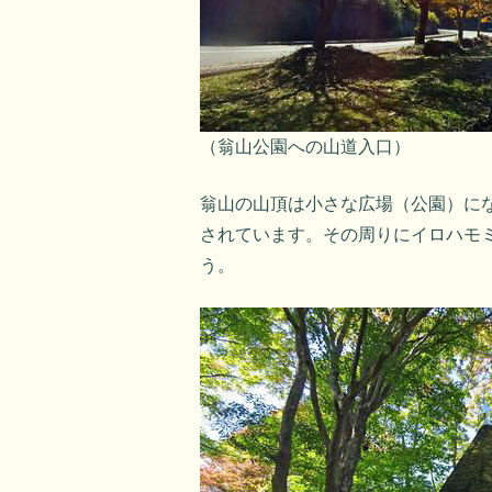
（翁山公園への山道入口）
翁山の山頂は小さな広場（公園）に
されています。その周りにイロハモ
う。