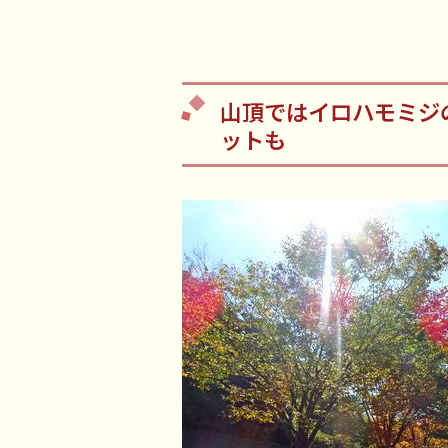
山頂ではイロハモミジ
ットも