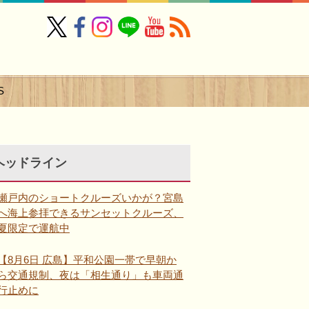
S
ヘッドライン
瀬戸内のショートクルーズいかが？宮島
へ海上参拝できるサンセットクルーズ、
夏限定で運航中
【8月6日 広島】平和公園一帯で早朝か
ら交通規制、夜は「相生通り」も車両通
行止めに