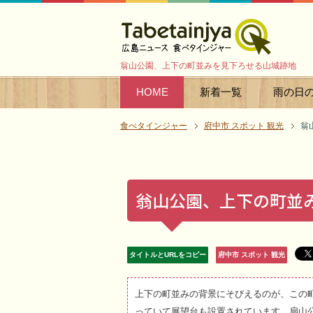
翁山公園、上下の町並みを見下ろせる山城跡地
HOME
新着一覧
雨の日
食べタインジャー
府中市 スポット 観光
翁
翁山公園、上下の町並
タイトルとURLをコピー
府中市 スポット 観光
上下の町並みの背景にそびえるのが、この
っていて展望台も設置されています。扇山