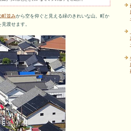
の町並み
から空を仰ぐと見える緑のきれいな山。町か
を見渡せます。