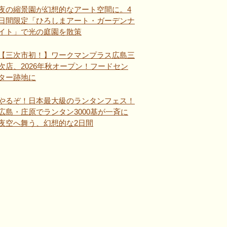
夜の縮景園が幻想的なアート空間に。4
日間限定「ひろしまアート・ガーデンナ
イト」で光の庭園を散策
【三次市初！】ワークマンプラス広島三
次店、2026年秋オープン！フードセン
ター跡地に
やるぞ！日本最大級のランタンフェス！
広島・庄原でランタン3000基が一斉に
夜空へ舞う、幻想的な2日間