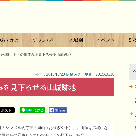
のおでかけ
ジャンル別
地域別
イベント
SN
山公園、上下の町並みを見下ろせる山城跡地
公開：2015/10/20 伊藤 みさ │更新：2015/10/20
みを見下ろせる山城跡地
町のシンボル的存在「扇山（おうぎやま）」。山頂は広場にな
公園からの景色ときれいなモミジの様子をご紹介。