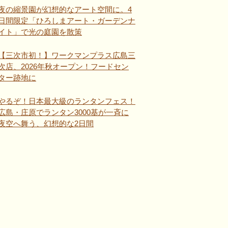
夜の縮景園が幻想的なアート空間に。4
日間限定「ひろしまアート・ガーデンナ
イト」で光の庭園を散策
【三次市初！】ワークマンプラス広島三
次店、2026年秋オープン！フードセン
ター跡地に
やるぞ！日本最大級のランタンフェス！
広島・庄原でランタン3000基が一斉に
夜空へ舞う、幻想的な2日間