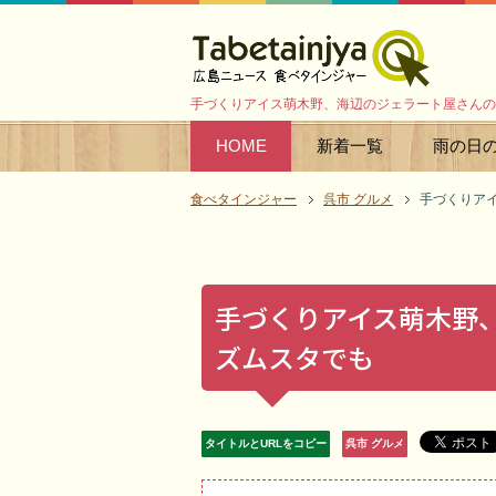
手づくりアイス萌木野、海辺のジェラート屋さんの
HOME
新着一覧
雨の日
食べタインジャー
呉市 グルメ
手づくりア
手づくりアイス萌木野
ズムスタでも
タイトルとURLをコピー
呉市 グルメ