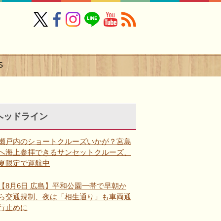
S
ヘッドライン
瀬戸内のショートクルーズいかが？宮島
へ海上参拝できるサンセットクルーズ、
夏限定で運航中
【8月6日 広島】平和公園一帯で早朝か
ら交通規制、夜は「相生通り」も車両通
行止めに