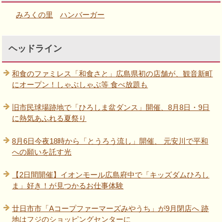
みろくの里
ハンバーガー
ヘッドライン
和食のファミレス「和食さと」広島県初の店舗が、観音新町
にオープン！しゃぶしゃぶ等 食べ放題も
旧市民球場跡地で「ひろしま盆ダンス」開催、8月8日・9日
に熱気あふれる夏祭り
8月6日今夜18時から「とうろう流し」開催、 元安川で平和
への願いを託す光
【2日間開催】イオンモール広島府中で「キッズダムひろし
ま」好き！が見つかるお仕事体験
廿日市市「Aコープファーマーズみやうち」が9月閉店へ 跡
地はフジのショッピングセンターに