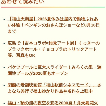
あわせて読みたい
【福山天満屋】2026夏休みは屋内で動物ふれあ
い体験！ペンギンのおさんぽショーなど8月16日
まで
広島で【吉本コラボ×錯覚アート展】くっきーの
ブラックホール・チョコプラのトリックアート
等、写真もOK
バケツプールに巨大スライダー！みろくの里・遊
園地プールが2026夏もオープン
閉館の老舗映画館「福山駅前シネマモード」、さ
よなら興行で福山ゆかり作品や名作を上映中
福山・鞆の浦の夜空を彩る2000発！弁天島花火