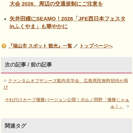
大会 2026、周辺の交通規制にご注意を
矢井田瞳にSEAMO！2026「JFE西日本フェスタ
inふくやま」も華やかに
『福山市 スポット 観光』一覧
／
トップページへ
次の記事 / 前の記事
クァンタムオブザシーズ船内見学会、広島県民無料招待が再
び
それ行けカープ優勝バージョン公開！ポルノ岡野「優勝じゃぁ
ぁ！」
関連タグ