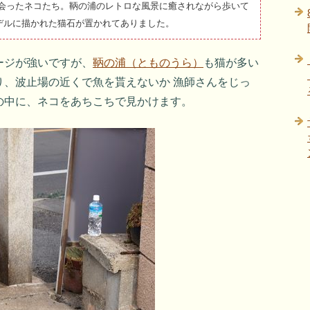
で会ったネコたち。鞆の浦のレトロな風景に癒されながら歩いて
デルに描かれた猫石が置かれてありました。
ージが強いですが、
鞆の浦（とものうら）
も猫が多い
り、波止場の近くで魚を貰えないか 漁師さんをじっ
の中に、ネコをあちこちで見かけます。