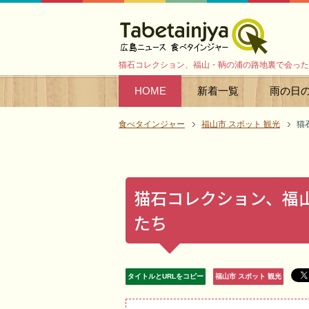
猫石コレクション、福山・鞆の浦の路地裏で会った
HOME
新着一覧
雨の日
食べタインジャー
福山市 スポット 観光
猫
猫石コレクション、福
たち
タイトルとURLをコピー
福山市 スポット 観光