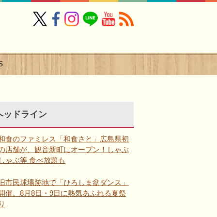
S
ヘッドライン
和食のファミレス「和食さと」広島県初
の店舗が、観音新町にオープン！しゃぶ
しゃぶ等 食べ放題も
旧市民球場跡地で「ひろしま盆ダンス」
開催、8月8日・9日に熱気あふれる夏祭
り