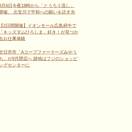
8月6日今夜18時から「とうろう流し」
開催、 元安川で平和への願いを託す光
【2日間開催】イオンモール広島府中で
「キッズダムひろしま」好き！が見つか
るお仕事体験
廿日市市「Aコープファーマーズみやう
ち」が9月閉店へ 跡地はフジのショッピ
ングセンターに