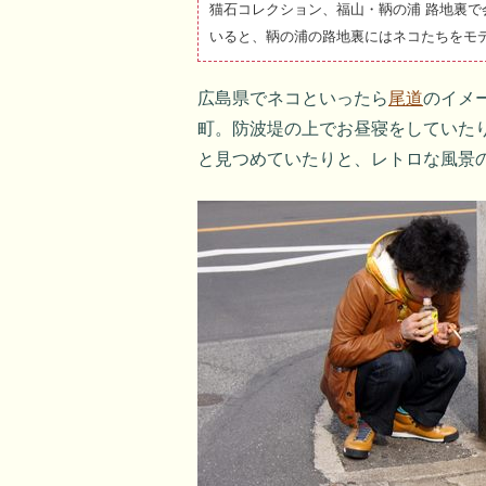
猫石コレクション、福山・鞆の浦 路地裏
いると、鞆の浦の路地裏にはネコたちをモ
広島県でネコといったら
尾道
のイメ
町。防波堤の上でお昼寝をしていた
と見つめていたりと、レトロな風景