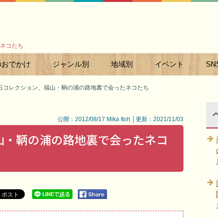
ネコたち
のおでかけ
ジャンル別
地域別
イベント
SN
石コレクション、福山・鞆の浦の路地裏で会ったネコたち
公開：2012/08/17 Mika Itoh │更新：2021/11/03
山・鞆の浦の路地裏で会ったネコ