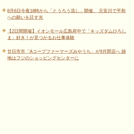
8月6日今夜18時から「とうろう流し」開催、 元安川で平和
への願いを託す光
【2日間開催】イオンモール広島府中で「キッズダムひろし
ま」好き！が見つかるお仕事体験
廿日市市「Aコープファーマーズみやうち」が9月閉店へ 跡
地はフジのショッピングセンターに