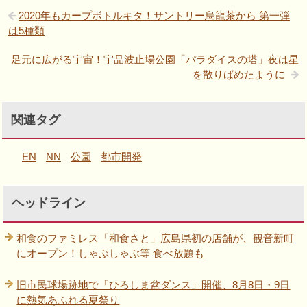
2020年もカープボトルキタ！サントリー烏龍茶から 第一弾
は5種類
足元に広がる宇宙！宇品波止場公園「パラダイスの塔」夜は星
を散りばめたように
関連タグ
EN
NN
公園
都市開発
ヘッドライン
和食のファミレス「和食さと」広島県初の店舗が、観音新町
にオープン！しゃぶしゃぶ等 食べ放題も
旧市民球場跡地で「ひろしま盆ダンス」開催、8月8日・9日
に熱気あふれる夏祭り