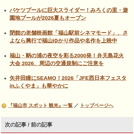
バケツプールに巨大スライダー！みろくの里・遊
園地プールが2026夏もオープン
閉館の老舗映画館「福山駅前シネマモード」、さ
よなら興行で福山ゆかり作品や名作を上映中
福山・鞆の浦の夜空を彩る2000発！弁天島花火
大会 2026、周辺の交通規制にご注意を
矢井田瞳にSEAMO！2026「JFE西日本フェスタ
inふくやま」も華やかに
『福山市 スポット 観光』一覧
／
トップページへ
次の記事 / 前の記事