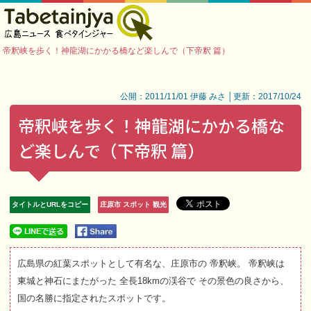
帝釈峡を歩く！神龍湖にかかる橋など楽しんで（下帝釈 篇）
公開：2011/11/01 伊藤 みさ │更新：2017/10/24
帝釈峡を歩く！神龍湖にかかる橋な
ど楽しんで（下帝釈 篇）
タイトルとURLをコピー
庄原市 スポット 観光
広島県の紅葉スポットとして有名な、庄原市の 帝釈峡。 帝釈峡は
東城と神石にまたがった 全長18kmの渓谷で その景色の良さから、
国の名勝に指定されたスポットです。