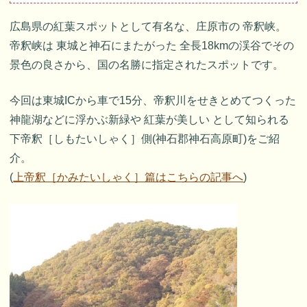
広島県の紅葉スポットとして有名な、庄原市の 帝釈峡。
帝釈峡は 東城と神石にまたがった 全長18kmの渓谷でその
景色の良さから、国の名勝に指定されたスポットです。
今回は東城ICから車で15分、帝釈川をせきとめてつくった
神龍湖などに浮かぶ新緑や 紅葉が美しい として知られる
下帝釈［しもたいしゃく］側(神石郡神石高原町)をご紹
介。
(
上帝釈［かみたいしゃく］篇はこちらの記事へ
)