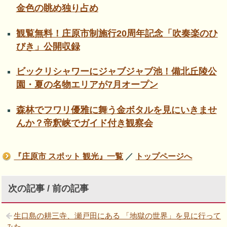
金色の眺め独り占め
観覧無料！庄原市制施行20周年記念「吹奏楽のひ
びき」公開収録
ビックリシャワーにジャブジャブ池！備北丘陵公
園・夏の名物エリアが7月オープン
森林でフワリ優雅に舞う金ボタルを見にいきませ
んか？帝釈峡でガイド付き観察会
『庄原市 スポット 観光』一覧
／
トップページへ
次の記事 / 前の記事
生口島の耕三寺、瀬戸田にある 「地獄の世界」を見に行って
みた