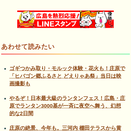
あわせて読みたい
ゴギつかみ取り・モルック体験・花火も！庄原で
「ヒバゴン郷ふるさと どえりゃあ祭」当日は映
画撮影も
やるぞ！日本最大級のランタンフェス！広島・庄
原でランタン3000基が一斉に夜空へ舞う、幻想
的な2日間
庄原の絶景、今年も。三河内 棚田テラスから黄