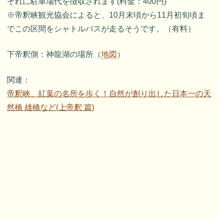
ぞれに駐車場代を徴収されます(料金：400円)
※帝釈峡観光協会によると、10月末頃から11月初旬頃ま
でこの区間をシャトルバスが走るそうです。（有料）
下帝釈側：神龍湖の場所（
地図
）
関連：
帝釈峡、紅葉の名所を歩く！自然が創り出した日本一の天
然橋 雄橋など(上帝釈 篇)