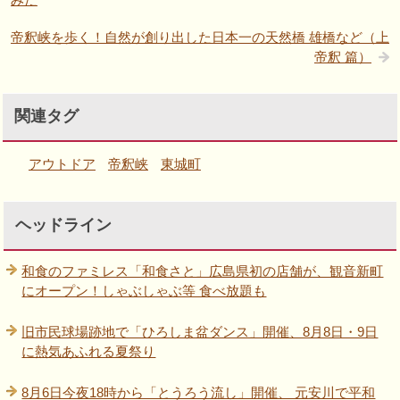
帝釈峡を歩く！自然が創り出した日本一の天然橋 雄橋など（上
帝釈 篇）
関連タグ
アウトドア
帝釈峡
東城町
ヘッドライン
和食のファミレス「和食さと」広島県初の店舗が、観音新町
にオープン！しゃぶしゃぶ等 食べ放題も
旧市民球場跡地で「ひろしま盆ダンス」開催、8月8日・9日
に熱気あふれる夏祭り
8月6日今夜18時から「とうろう流し」開催、 元安川で平和